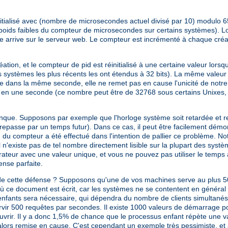
nitialisé avec (nombre de microsecondes actuel divisé par 10) modulo 6
 poids faibles du compteur de microsecondes sur certains systèmes). Lor
e arrive sur le serveur web. Le compteur est incrémenté à chaque créati
on, et le compteur de pid est réinitialisé à une certaine valeur lorsqu'
 systèmes les plus récents les ont étendus à 32 bits). La même valeur 
sée dans la même seconde, elle ne remet pas en cause l'unicité de not
 en une seconde (ce nombre peut être de 32768 sous certains Unixes,
conque. Supposons par exemple que l'horloge système soit retardée et
e repasse par un temps futur). Dans ce cas, il peut être facilement dém
tion du compteur a été effectué dans l'intention de pallier ce problème.
 il n'existe pas de tel nombre directement lisible sur la plupart des syst
teur avec une valeur unique, et vous ne pouvez pas utiliser le temps à 
ense parfaite.
ité de cette défense ? Supposons qu'une de vos machines serve au plus 
ù ce document est écrit, car les systèmes ne se contentent en général 
 enfants sera nécessaire, qui dépendra du nombre de clients simultané
rvir 500 requêtes par secondes. Il existe 1000 valeurs de démarrage 
vrir. Il y a donc 1,5% de chance que le processus enfant répète une v
 alors remise en cause. C'est cependant un exemple très pessimiste, et 