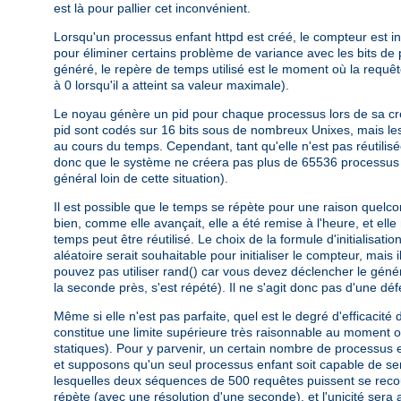
est là pour pallier cet inconvénient.
Lorsqu'un processus enfant httpd est créé, le compteur est i
pour éliminer certains problème de variance avec les bits de
généré, le repère de temps utilisé est le moment où la requêt
à 0 lorsqu'il a atteint sa valeur maximale).
Le noyau génère un pid pour chaque processus lors de sa créati
pid sont codés sur 16 bits sous de nombreux Unixes, mais les
au cours du temps. Cependant, tant qu'elle n'est pas réutili
donc que le système ne créera pas plus de 65536 processus
général loin de cette situation).
Il est possible que le temps se répète pour une raison quel
bien, comme elle avançait, elle a été remise à l'heure, et ell
temps peut être réutilisé. Le choix de la formule d'initialisa
aléatoire serait souhaitable pour initialiser le compteur, mais
pouvez pas utiliser rand() car vous devez déclencher le généra
la seconde près, s'est répété). Il ne s'agit donc pas d'une déf
Même si elle n'est pas parfaite, quel est le degré d'efficac
constitue une limite supérieure très raisonnable au moment o
statiques). Pour y parvenir, un certain nombre de processus
et supposons qu'un seul processus enfant soit capable de se
lesquelles deux séquences de 500 requêtes puissent se recou
répète (avec une résolution d'une seconde), et l'unicité sera