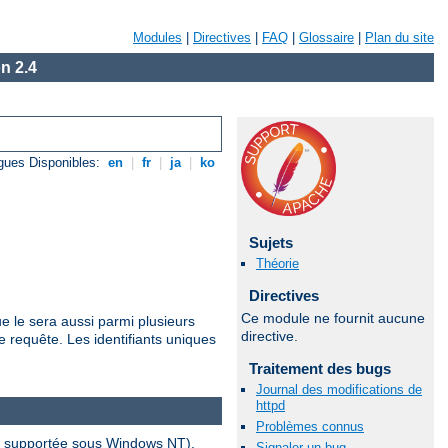
Modules
|
Directives
|
FAQ
|
Glossaire
|
Plan du site
n 2.4
gues Disponibles:
en
|
fr
|
ja
|
ko
Sujets
Théorie
Directives
Ce module ne fournit aucune
ue le sera aussi parmi plusieurs
directive.
 requête. Les identifiants uniques
Traitement des bugs
Journal des modifications de
httpd
Problèmes connus
pas supportée sous Windows NT).
Signaler un bug