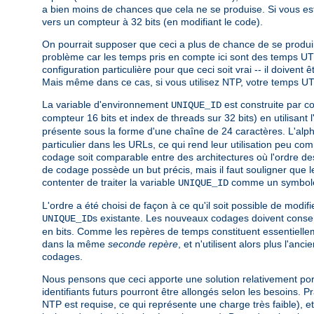
a bien moins de chances que cela ne se produise. Si vous e
vers un compteur à 32 bits (en modifiant le code).
On pourrait supposer que ceci a plus de chance de se produir
problème car les temps pris en compte ici sont des temps UT
configuration particulière pour que ceci soit vrai -- il doiv
Mais même dans ce cas, si vous utilisez NTP, votre temps U
La variable d'environnement
est construite par co
UNIQUE_ID
compteur 16 bits et index de threads sur 32 bits) en utilisant 
présente sous la forme d'une chaîne de 24 caractères. L'al
particulier dans les URLs, ce qui rend leur utilisation peu c
codage soit comparable entre des architectures où l'ordre des
de codage possède un but précis, mais il faut souligner que le
contenter de traiter la variable
comme un symbole 
UNIQUE_ID
L'ordre a été choisi de façon à ce qu'il soit possible de mod
s existante. Les nouveaux codages doivent conser
UNIQUE_ID
en bits. Comme les repères de temps constituent essentielleme
dans la même
seconde repère
, et n'utilisent alors plus l'a
codages.
Nous pensons que ceci apporte une solution relativement port
identifiants futurs pourront être allongés selon les besoins.
NTP est requise, ce qui représente une charge très faible), e