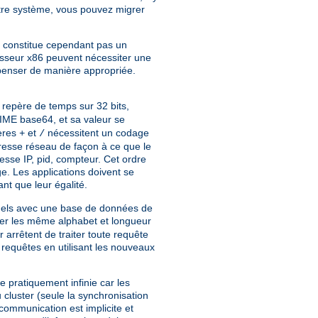
tre système, vous pouvez migrer
ne constitue cependant pas un
esseur x86 peuvent nécessiter une
ompenser de manière appropriée.
, repère de temps sur 32 bits,
IME base64, et sa valeur se
tères
et
nécessitent un codage
+
/
dresse réseau de façon à ce que le
esse IP, pid, compteur. Cet ordre
ge. Les applications doivent se
ant que leur égalité.
entuels avec une base de données de
ser les même alphabet et longueur
 arrêtent de traiter toute requête
s requêtes en utilisant les nouveaux
 pratiquement infinie car les
cluster (seule la synchronisation
communication est implicite et