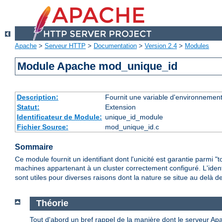
Apache
>
Serveur HTTP
>
Documentation
>
Version 2.4
>
Modules
Module Apache mod_unique_id
Description:
Fournit une variable d'environnement
Statut:
Extension
Identificateur de Module:
unique_id_module
Fichier Source:
mod_unique_id.c
Sommaire
Ce module fournit un identifiant dont l'unicité est garantie parmi "
machines appartenant à un cluster correctement configuré. L'ident
sont utiles pour diverses raisons dont la nature se situe au delà 
Théorie
Tout d'abord un bref rappel de la manière dont le serveur Ap