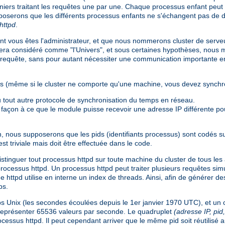
iers traitant les requêtes une par une. Chaque processus enfant peut 
pposerons que les différents processus enfants ne s'échangent pas de
httpd
.
ont vous êtes l'administrateur, et que nous nommerons cluster de serv
era considéré comme "l'Univers", et sous certaines hypothèses, nous m
 requête, sans pour autant nécessiter une communication importante ent
ions (même si le cluster ne comporte qu'une machine, vous devez synch
tout autre protocole de synchronisation du temps en réseau.
 façon à ce que le module puisse recevoir une adresse IP différente p
n, nous supposerons que les pids (identifiants processus) sont codés su
 est triviale mais doit être effectuée dans le code.
tinguer tout processus httpd sur toute machine du cluster de tous les
 du processus httpd. Un processus httpd peut traiter plusieurs requêtes si
 httpd utilise en interne un index de threads. Ainsi, afin de générer d
ps.
s Unix (les secondes écoulées depuis le 1er janvier 1970 UTC), et un 
représenter 65536 valeurs par seconde. Le quadruplet
(adresse IP, pi
ssus httpd. Il peut cependant arriver que le même pid soit réutilisé 