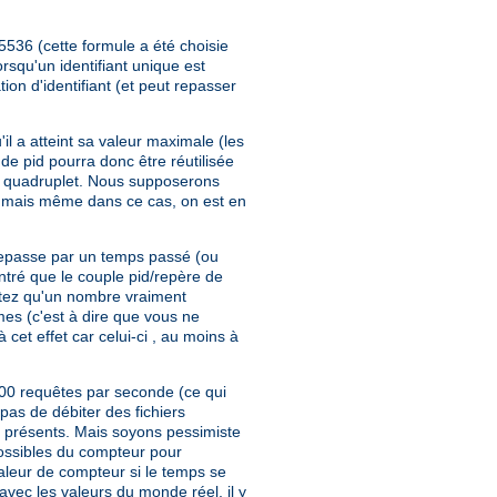
5536 (cette formule a été choisie
squ'un identifiant unique est
on d'identifiant (et peut repasser
il a atteint sa valeur maximale (les
de pid pourra donc être réutilisée
re quadruplet. Nous supposerons
 mais même dans ce cas, on est en
 repasse par un temps passé (ou
ontré que le couple pid/repère de
 Notez qu'un nombre vraiment
èmes (c'est à dire que vous ne
cet effet car celui-ci , au moins à
500 requêtes par seconde (ce qui
pas de débiter des fichiers
s présents. Mais soyons pessimiste
possibles du compteur pour
aleur de compteur si le temps se
avec les valeurs du monde réel, il y