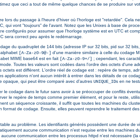
stimez que ceci a tout de même quelque chances de se produire sur vo
e lors du passage à l'heure d'hiver où l'horloge est "retardée". Cela 
C, qui vont "toujours" de l'avant. Notez que les Unixes à base de proc
ent être configurés pour assumer que l'horloge système est en UTC et c
TC sera correct peu après le redémarrage.
dage du quadruplet de 144 bits (adresse IP sur 32 bits, pid sur 32 bits
l'alphabet
d'une manière similaire à celle du codage M
[A-Za-z0-9@-]
phabet MIME base64 est en fait
; cependant, les carac
[A-Za-z0-9+/]
ommode. Toutes les valeurs sont codées dans l'ordre des octets d'une a
 octets est différent. L'ordre réel de codage est : repère de temps, adr
s applications n'ont aucun intérêt à entrer dans les détails de ce coda
opaque, qui peut être comparé avec d'autres
s en ne test
UNIQUE_ID
ifier le codage dans le futur sans avoir à se préoccuper de conflits év
ver le repère de temps comme premier élément, et pour le reste, utili
nt un séquence croissante, il suffit que toutes les machines du cluster
ncien format de codage. Ensuite, elles peuvent reprendre le traitement de
able au problème. Les identifiants générés possèdent une durée de vie
 Pratiquement aucune communication n'est requise entre les machines du 
t aucune communication entre les processus httpd n'est nécessaire (la 