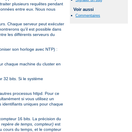
traiter plusieurs requêtes pendant
 données entre eux. Nous nous
Voir aussi
Commentaires
eurs. Chaque serveur peut exécuter
ontrerons qu'il est possible dans
re les différents serveurs du
roniser son horloge avec NTP) :
our chaque machine du cluster en
r 32 bits. Si le système
 autres processus httpd. Pour ce
multanément si vous utilisez un
es identifiants uniques pour chaque
compteur 16 bits. La précision du
d, repère de temps, compteur)
est
au cours du temps, et le compteur