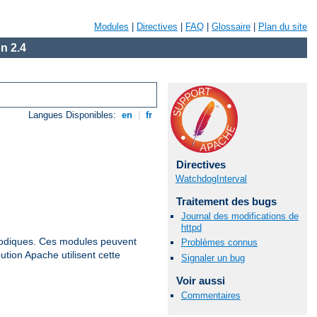
Modules
|
Directives
|
FAQ
|
Glossaire
|
Plan du site
n 2.4
Langues Disponibles:
en
|
fr
Directives
WatchdogInterval
Traitement des bugs
Journal des modifications de
httpd
iodiques. Ces modules peuvent
Problèmes connus
ution Apache utilisent cette
Signaler un bug
Voir aussi
Commentaires