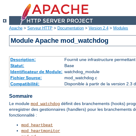
Apache
>
Serveur HTTP
>
Documentation
>
Version 2.4
>
Modules
Module Apache mod_watchdog
Description:
Fournit une infrastructure permettan
Statut:
Base
Identificateur de Module:
watchdog_module
Fichier Source:
mod_watchdog.c
Compatibilité:
Disponible à partir de la version 2.
Sommaire
Le module
définit des branchements (hooks) prog
mod_watchdog
enregistrer des gestionnaires (handlers) pour les branchements 
fonctionnalité :
mod_heartbeat
mod_heartmonitor