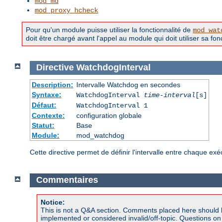
mod_md
mod_proxy_hcheck
Pour qu'un module puisse utiliser la fonctionnalité de
mod_wat
doit être chargé avant l'appel au module qui doit utiliser sa fonc
Directive
WatchdogInterval
Description:
Intervalle Watchdog en secondes
Syntaxe:
WatchdogInterval
time-interval
[s]
Défaut:
WatchdogInterval 1
Contexte:
configuration globale
Statut:
Base
Module:
mod_watchdog
Cette directive permet de définir l'intervalle entre chaque 
Commentaires
Notice:
This is not a Q&A section. Comments placed here should 
implemented or considered invalid/off-topic. Questions o