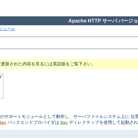
Apache HTTP サーバ バージョン
ジュール
近更新された内容を見るには英語版をご覧下さい。
ダ
のサポートモジュールとして動作し、サーバファイルシステム上に 位
バックエンドプロバイダは
ディレクティブを使用して起動され
dav
Dav