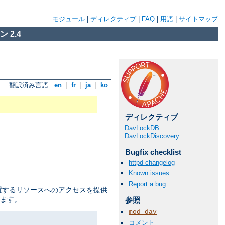
モジュール
|
ディレクティブ
|
FAQ
|
用語
|
サイトマップ
 2.4
翻訳済み言語:
en
|
fr
|
ja
|
ko
ディレクティブ
DavLockDB
DavLockDiscovery
Bugfix checklist
httpd changelog
Known issues
Report a bug
置するリソースへのアクセスを提供
ます。
参照
mod_dav
コメント