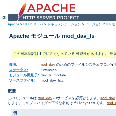
Apache
>
HTTP サーバ
>
ドキュメンテーション
>
バージョン 2.4
>
モ
Apache モジュール mod_dav_fs
この日本語訳はすでに古くなっている 可能性があります。 最
説明:
のためのファイルシステムプロバイ
mod_dav
ステータス:
Extension
モジュール識別子:
dav_fs_module
ソースファイル:
mod_dav_fs.c
概要
このモジュールは
のサービスを
必要とします
。
mod_dav
mod_dav
します。このプロバイダの正式な名前は
です。
filesystem
mod_
例