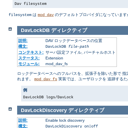
Dav filesystem
は
のデフォルトプロバイダになっています
filesystem
mod_dav
DavLockDB
ディレクティブ
説明:
DAV ロックデータベースの位置
構文:
DavLockDB
file-path
コンテキスト:
サーバ設定ファイル, バーチャルホスト
ステータス:
Extension
モジュール:
mod_dav_fs
ロックデータベースへのフルパスを、拡張子を除いた形で 指
れます。
実装では、ユーザロックを 追跡するため
mod_dav_fs
例
DavLockDB logs/DavLock
DavLockDiscovery
ディレクティブ
説明:
Enable lock discovery
構文:
DavLockDiscovery on|off