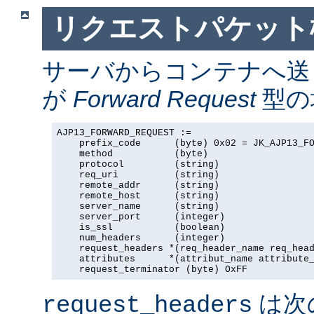
リクエストパケット
サーバからコンテナへ送
が
Forward Request
型の場
AJP13_FORWARD_REQUEST :=

    prefix_code      (byte) 0x02 = JK_AJP13_FO
    method           (byte)

    protocol         (string)

    req_uri          (string)

    remote_addr      (string)

    remote_host      (string)

    server_name      (string)

    server_port      (integer)

    is_ssl           (boolean)

    num_headers      (integer)

    request_headers *(req_header_name req_head
    attributes      *(attribut_name attribute_
    request_terminator (byte) OxFF
は次
request_headers