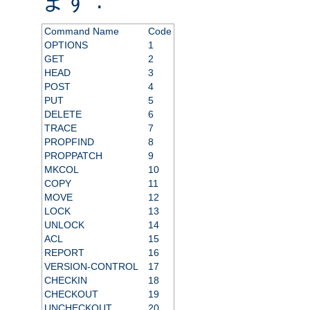
Command Name
Code
OPTIONS
1
GET
2
HEAD
3
POST
4
PUT
5
DELETE
6
TRACE
7
PROPFIND
8
PROPPATCH
9
MKCOL
10
COPY
11
MOVE
12
LOCK
13
UNLOCK
14
ACL
15
REPORT
16
VERSION-CONTROL
17
CHECKIN
18
CHECKOUT
19
UNCHECKOUT
20