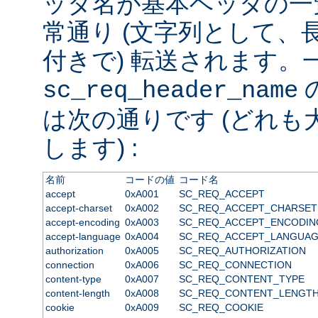
ッダ名が基本ヘッダの一
常通り (文字列として、
付きで) 転送されます。
sc_req_header_name
は次の通りです (どれも
します) :
名前
コードの値
コード名
accept
0xA001
SC_REQ_ACCEPT
accept-charset
0xA002
SC_REQ_ACCEPT_CHARSET
accept-encoding
0xA003
SC_REQ_ACCEPT_ENCODIN
accept-language
0xA004
SC_REQ_ACCEPT_LANGUA
authorization
0xA005
SC_REQ_AUTHORIZATION
connection
0xA006
SC_REQ_CONNECTION
content-type
0xA007
SC_REQ_CONTENT_TYPE
content-length
0xA008
SC_REQ_CONTENT_LENGT
cookie
0xA009
SC_REQ_COOKIE