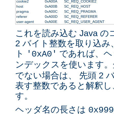
cookie2
0xA00A
SC_REQ_COOKIE2
host
0xA00B
SC_REQ_HOST
pragma
0xA00C
SC_REQ_PRAGMA
referer
0xA00D
SC_REQ_REFERER
user-agent
0xA00E
SC_REQ_USER_AGENT
これを読み込む Java 
2 バイト整数を取り込み
ト
であれば、ヘ
'0xA0'
ンデックスを使います
でない場合は、 先頭 2
表す整数であると解釈し
す。
ヘッダ名の長さは
0x999