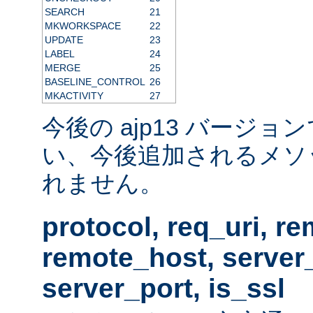
SEARCH
21
MKWORKSPACE
22
UPDATE
23
LABEL
24
MERGE
25
BASELINE_CONTROL
26
MKACTIVITY
27
今後の ajp13 バージ
い、今後追加されるメソ
れません。
protocol, req_uri, r
remote_host, serve
server_port, is_ssl