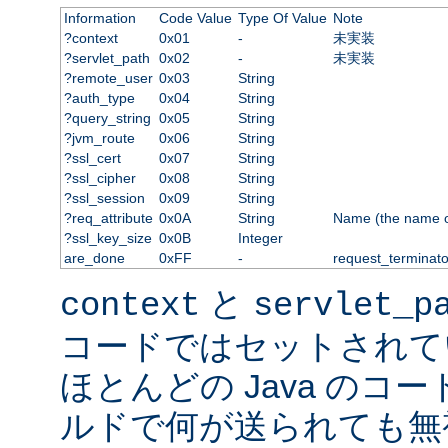
Information
Code Value
Type Of Value
Note
?context
0x01
-
未実装
?servlet_path
0x02
-
未実装
?remote_user
0x03
String
?auth_type
0x04
String
?query_string
0x05
String
?jvm_route
0x06
String
?ssl_cert
0x07
String
?ssl_cipher
0x08
String
?ssl_session
0x09
String
?req_attribute
0x0A
String
Name (the name of 
?ssl_key_size
0x0B
Integer
are_done
0xFF
-
request_terminato
と
context
servlet_p
コードではセットされて
ほとんどの Java のコ
ルドで何が送られても無