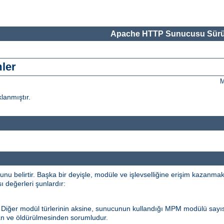
Apache HTTP Sunucusu Sürü
mler
M
klanmıştır.
 belirtir. Başka bir deyişle, modüle ve işlevselliğine erişim kazanma
sı değerleri şunlardır:
. Diğer modül türlerinin aksine, sunucunun kullandığı MPM modülü sayı
an ve öldürülmesinden sorumludur.