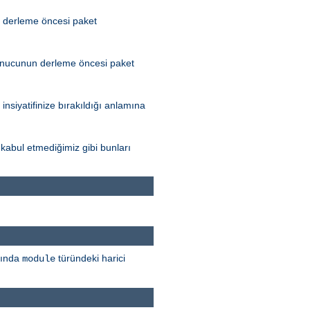
n derleme öncesi paket
sunucunun derleme öncesi paket
iyatifinize bırakıldığı anlamına
kabul etmediğimiz gibi bunları
sında
türündeki harici
module