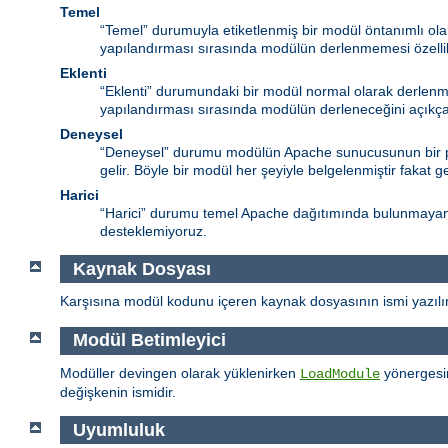
Temel
“Temel” durumuyla etiketlenmiş bir modül öntanımlı ol
yapılandırması sırasında modülün derlenmemesi özelli
Eklenti
“Eklenti” durumundaki bir modül normal olarak derlenm
yapılandırması sırasında modülün derleneceğini açıkça 
Deneysel
“Deneysel” durumu modülün Apache sunucusunun bir par
gelir. Böyle bir modül her şeyiyle belgelenmiştir fakat g
Harici
“Harici” durumu temel Apache dağıtımında bulunmayan (“ü
desteklemiyoruz.
Kaynak Dosyası
Karşısına modül kodunu içeren kaynak dosyasının ismi yazılır
Modül Betimleyici
Modüller devingen olarak yüklenirken
yönergesin
LoadModule
değişkenin ismidir.
Uyumluluk