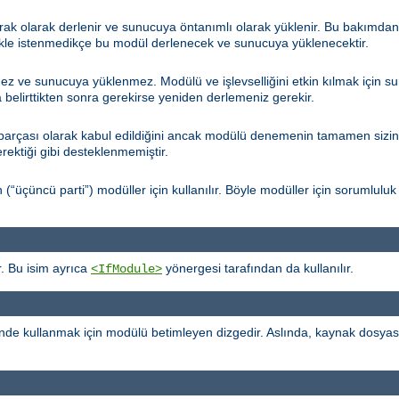
arak olarak derlenir ve sunucuya öntanımlı olarak yüklenir. Bu bakımda
kle istenmedikçe bu modül derlenecek ve sunucuya yüklenecektir.
ez ve sunucuya yüklenmez. Modülü ve işlevselliğini etkin kılmak için 
belirttikten sonra gerekirse yeniden derlemeniz gerekir.
çası olarak kabul edildiğini ancak modülü denemenin tamamen sizin ins
erektiği gibi desteklenmemiştir.
çüncü parti”) modüller için kullanılır. Böyle modüller için sorumluluk 
. Bu isim ayrıca
yönergesi tarafından da kullanılır.
<IfModule>
de kullanmak için modülü betimleyen dizgedir. Aslında, kaynak dosya