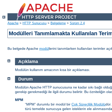
Apache
>
HTTP Sunucusu
>
Belgeleme
>
Sürüm 2.4
Modülleri Tanımlamakta Kullanılan Teri
Bu belgede Apache
modül
lerini tanımlarken kullanılan terimler açı
Açıklama
Modülün kullanım amacının kısa bir açıklaması.
Durum
Modülün Apache HTTP sunucusuna ne kadar sıkı bağlı olduğunu
gerekip gerekmediği ile ilgili durumu belirtir. Bu özniteliğin ola
MPM
“MPM” durumlu bir modül bir
Çok Süreçlilik Modülü
dür
türü temelde sunucuya gelen isteklerin ele alınmasınd