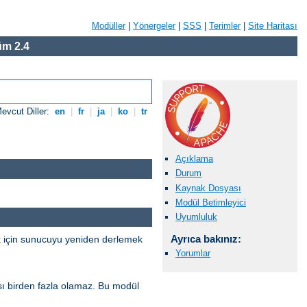
Modüller
|
Yönergeler
|
SSS
|
Terimler
|
Site Haritası
m 2.4
evcut Diller:
en
|
fr
|
ja
|
ko
|
tr
Açıklama
Durum
Kaynak Dosyası
Modül Betimleyici
Uyumluluk
Ayrıca bakınız:
k için sunucuyu yeniden derlemek
Yorumlar
sı birden fazla olamaz. Bu modül