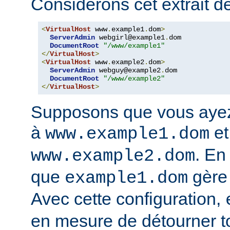
Considérons cet extrait de
<
VirtualHost
 www
.
example1
.
dom
>
ServerAdmin
 webgirl@example1
.
dom

DocumentRoot
"/www/example1"
</
VirtualHost
>
<
VirtualHost
 www
.
example2
.
dom
>
ServerAdmin
 webguy@example2
.
dom

DocumentRoot
"/www/example2"
</
VirtualHost
>
Supposons que vous ayez
à
et
www.example1.dom
. En
www.example2.dom
que
gère
example1.dom
Avec cette configuration,
en mesure de détourner tou