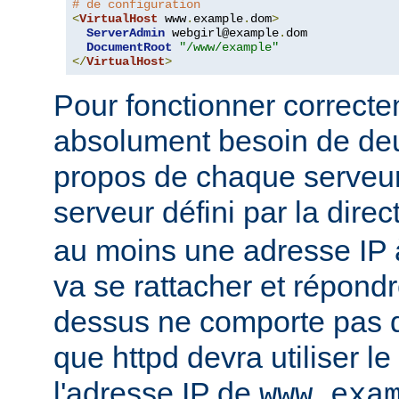
# de configuration
<
VirtualHost
 www
.
example
.
dom
>
ServerAdmin
 webgirl@example
.
dom

DocumentRoot
"/www/example"
</
VirtualHost
>
Pour fonctionner correcte
absolument besoin de deu
propos de chaque serveur 
serveur défini par la direc
au moins une adresse IP à
va se rattacher et répondr
dessus ne comporte pas d'
que httpd devra utiliser l
l'adresse IP de
www.exa