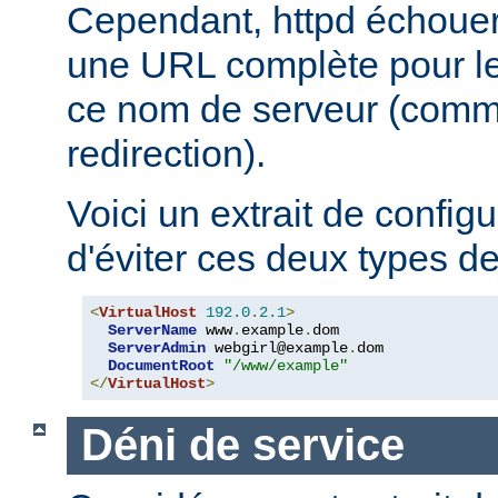
Cependant, httpd échouera
une URL complète pour le 
ce nom de serveur (comm
redirection).
Voici un extrait de config
d'éviter ces deux types d
<
VirtualHost
192.0
.
2.1
>
ServerName
 www
.
example
.
dom

ServerAdmin
 webgirl@example
.
dom

DocumentRoot
"/www/example"
</
VirtualHost
>
Déni de service