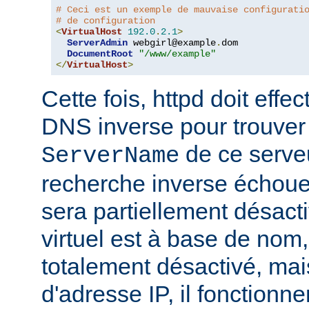
# Ceci est un exemple de mauvaise configurati
# de configuration
<
VirtualHost
192.0
.
2.1
>
ServerAdmin
 webgirl@example
.
dom

DocumentRoot
"/www/example"
</
VirtualHost
>
Cette fois, httpd doit eff
DNS inverse pour trouver
de ce serveur
ServerName
recherche inverse échoue,
sera partiellement désacti
virtuel est à base de nom, 
totalement désactivé, mais
d'adresse IP, il fonctionn