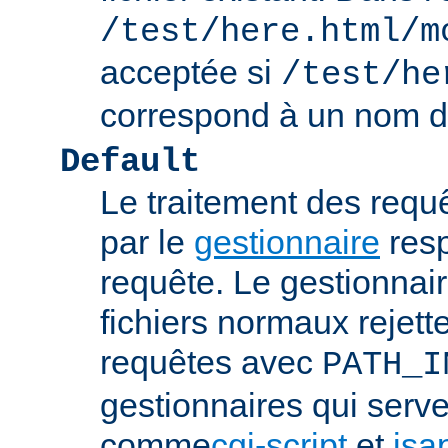
/test/here.html/m
acceptée si
/test/he
correspond à un nom de
Default
Le traitement des requ
par le
gestionnaire
resp
requête. Le gestionnai
fichiers normaux rejett
requêtes avec
PATH_I
gestionnaires qui serve
comme
cgi-script
et
isa