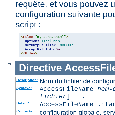
requête, et vous pouvez ut
configuration suivante pour
script :
<
Files
"mypaths.shtml"
>
Options
+Includes
SetOutputFilter
INCLUDES
AcceptPathInfo
On
</
Files
>
Directive
AccessFi
Nom du fichier de configur
Description:
AccessFileName
nom-
Syntaxe:
fichier
] ...
AccessFileName .hta
Défaut:
configuration globale, serv
Contexte: