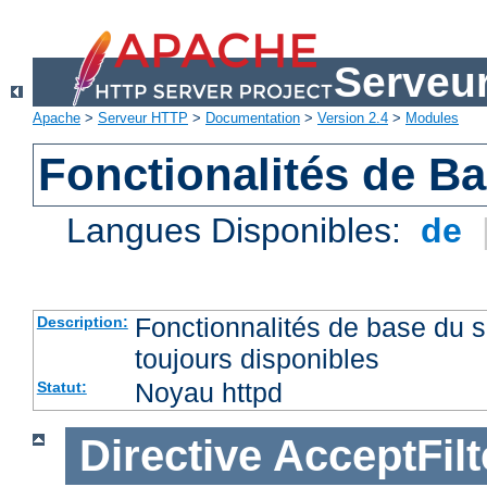
Serveu
Apache
>
Serveur HTTP
>
Documentation
>
Version 2.4
>
Modules
Fonctionalités de B
Langues Disponibles:
de
Fonctionnalités de base du
Description:
toujours disponibles
Noyau httpd
Statut:
Directive
AcceptFilt