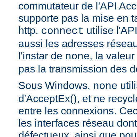
commutateur de l'API Acce
supporte pas la mise en 
http.
utilise l'AP
connect
aussi les adresses réseau
l'instar de
, la valeu
none
pas la transmission des d
Sous Windows,
util
none
d'AcceptEx(), et ne recyc
entre les connexions. Ceci
les interfaces réseau dont 
défectueux, ainsi que pou