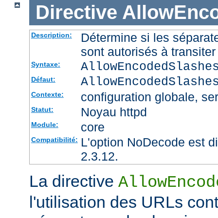
Directive
AllowEnc
Détermine si les sépara
Description:
sont autorisés à transite
AllowEncodedSlashe
Syntaxe:
AllowEncodedSlashe
Défaut:
configuration globale, ser
Contexte:
Noyau httpd
Statut:
core
Module:
L'option NoDecode est di
Compatibilité:
2.3.12.
La directive
AllowEncod
l'utilisation des URLs co