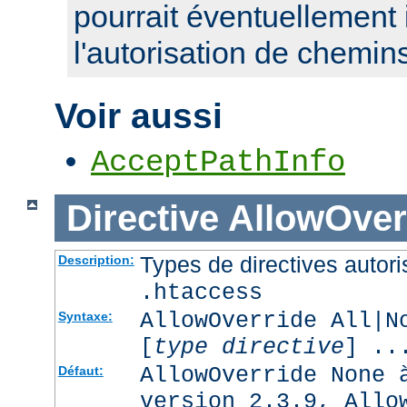
pourrait éventuellement 
l'autorisation de chemin
Voir aussi
AcceptPathInfo
Directive
AllowOver
Types de directives autori
Description:
.htaccess
AllowOverride All|N
Syntaxe:
[
type directive
] ..
AllowOverride None 
Défaut:
version 2.3.9, Allo