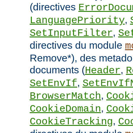
(directives
ErrorDocu
,
LanguagePriority
,
SetInputFilter
Se
directives du module
m
Remove*), des metado
documents (
,
Header
R
,
SetEnvIf
SetEnvIf
,
BrowserMatch
Cook
,
CookieDomain
Cook
,
CookieTracking
Co