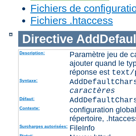
Fichiers de configurati
Fichiers .htaccess
Directive
AddDefaul
Paramètre jeu de ca
Description:
ajouter quand le ty
réponse est
text/
AddDefaultChar
Syntaxe:
caractères
AddDefaultChar
Défaut:
configuration global
Contexte:
répertoire, .htacces
FileInfo
Surcharges autorisées:
Statut: