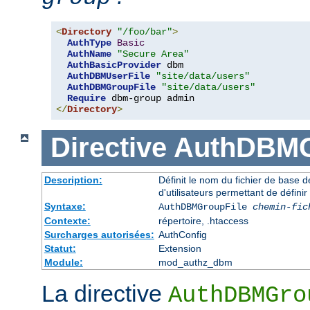
<
Directory
"/foo/bar"
>
AuthType
Basic
AuthName
"Secure Area"
AuthBasicProvider
 dbm 

AuthDBMUserFile
"site/data/users"
AuthDBMGroupFile
"site/data/users"
Require
</
Directory
>
Directive
AuthDBMG
Description:
Définit le nom du fichier de base 
d'utilisateurs permettant de définir
Syntaxe:
AuthDBMGroupFile
chemin-fic
Contexte:
répertoire, .htaccess
Surcharges autorisées:
AuthConfig
Statut:
Extension
Module:
mod_authz_dbm
La directive
AuthDBMGro