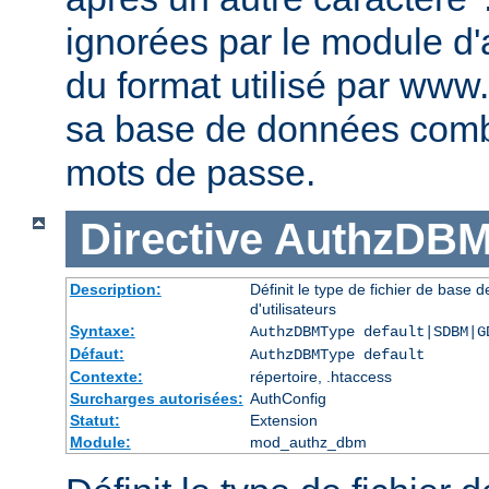
ignorées par le module d'au
du format utilisé par www
sa base de données comb
mots de passe.
Directive
AuthzDBM
Description:
Définit le type de fichier de base
d'utilisateurs
Syntaxe:
AuthzDBMType default|SDBM|G
Défaut:
AuthzDBMType default
Contexte:
répertoire, .htaccess
Surcharges autorisées:
AuthConfig
Statut:
Extension
Module:
mod_authz_dbm