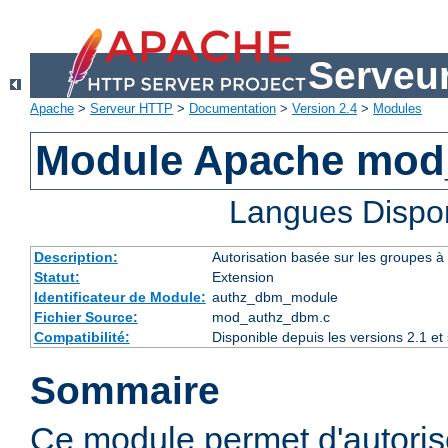
Serveu
Apache
>
Serveur HTTP
>
Documentation
>
Version 2.4
>
Modules
Module Apache mod
Langues Dispo
Description:
Autorisation basée sur les groupes à 
Statut:
Extension
Identificateur de Module:
authz_dbm_module
Fichier Source:
mod_authz_dbm.c
Compatibilité:
Disponible depuis les versions 2.1 e
Sommaire
Ce module permet d'autorise