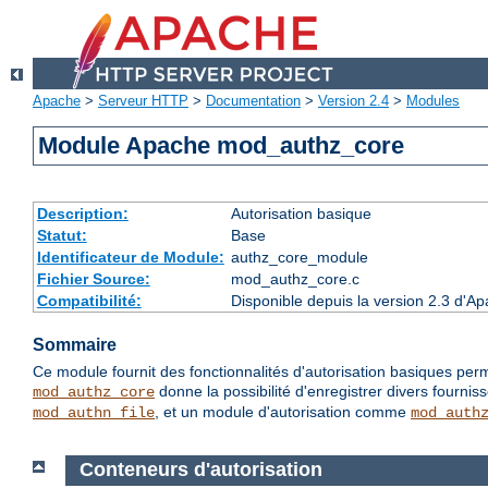
Apache
>
Serveur HTTP
>
Documentation
>
Version 2.4
>
Modules
Module Apache mod_authz_core
Description:
Autorisation basique
Statut:
Base
Identificateur de Module:
authz_core_module
Fichier Source:
mod_authz_core.c
Compatibilité:
Disponible depuis la version 2.3 d'
Sommaire
Ce module fournit des fonctionnalités d'autorisation basiques perm
donne la possibilité d'enregistrer divers fournis
mod_authz_core
, et un module d'autorisation comme
mod_authn_file
mod_auth
Conteneurs d'autorisation