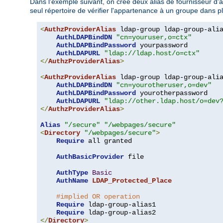
Dans l'exemple suivant, on crée deux alias de fournisseur d'aut
seul répertoire de vérifier l'appartenance à un groupe dans p
<
AuthzProviderAlias
 ldap-group ldap-group-ali
AuthLDAPBindDN
"cn=youruser,o=ctx"
AuthLDAPBindPassword
 yourpassword

AuthLDAPURL
"ldap://ldap.host/o=ctx"
</
AuthzProviderAlias
>
<
AuthzProviderAlias
 ldap-group ldap-group-ali
AuthLDAPBindDN
"cn=yourotheruser,o=dev"
AuthLDAPBindPassword
 yourotherpassword

AuthLDAPURL
"ldap://other.ldap.host/o=dev
</
AuthzProviderAlias
>
Alias
"/secure"
"/webpages/secure"
<
Directory
"/webpages/secure"
>
Require
 all granted

AuthBasicProvider
 file

AuthType
Basic
AuthName
LDAP_Protected_Place
#implied OR operation
Require
 ldap-group-alias1

Require
</
Directory
>