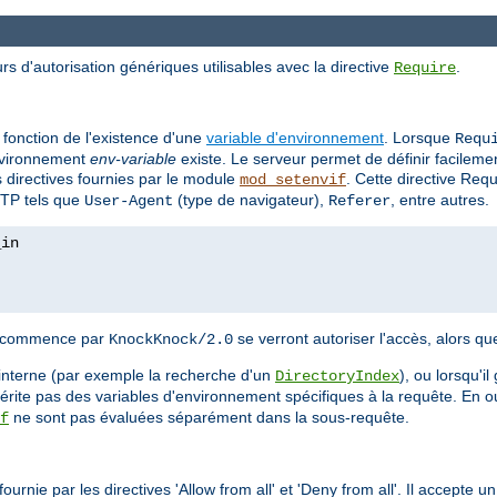
rs d'autorisation génériques utilisables avec la directive
.
Require
 fonction de l'existence d'une
variable d'environnement
. Lorsque
Requ
'environnement
env-variable
existe. Le serveur permet de définir facilem
es directives fournies par le module
. Cette directive Req
mod_setenvif
TTP tels que
(type de navigateur),
, entre autres.
User-Agent
Referer
nt commence par
se verront autoriser l'accès, alors qu
KnockKnock/2.0
interne (par exemple la recherche d'un
), ou lorsqu'i
DirectoryIndex
hérite pas des variables d'environnement spécifiques à la requête. En o
ne sont pas évaluées séparément dans la sous-requête.
f
urnie par les directives 'Allow from all' et 'Deny from all'. Il accepte 