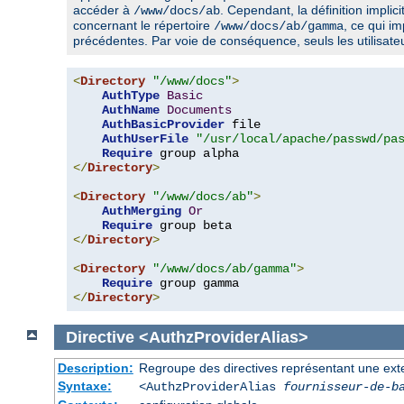
accéder à
. Cependant, la définition implic
/www/docs/ab
concernant le répertoire
, ce qui im
/www/docs/ab/gamma
précédentes. Par voie de conséquence, seuls les utilisat
<
Directory
"/www/docs"
>
AuthType
Basic
AuthName
Documents
AuthBasicProvider
 file

AuthUserFile
"/usr/local/apache/passwd/pa
Require
</
Directory
>
<
Directory
"/www/docs/ab"
>
AuthMerging
Or
Require
</
Directory
>
<
Directory
"/www/docs/ab/gamma"
>
Require
</
Directory
>
Directive
<AuthzProviderAlias>
Description:
Regroupe des directives représentant une extens
Syntaxe:
<AuthzProviderAlias
fournisseur-de-b