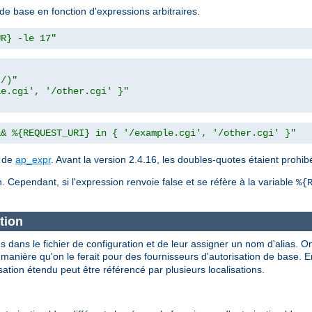
de base en fonction d'expressions arbitraires.
UR} -le 17"
t/)"
le.cgi', '/other.cgi' }"
&& %{REQUEST_URI} in { '/example.cgi', '/other.cgi' }"
n de
ap_expr
. Avant la version 2.4.16, les doubles-quotes étaient prohi
. Cependant, si l'expression renvoie false et se réfère à la variable
%{
tion
s dans le fichier de configuration et de leur assigner un nom d'alias. On
nière qu'on le ferait pour des fournisseurs d'autorisation de base. En 
ation étendu peut être référencé par plusieurs localisations.