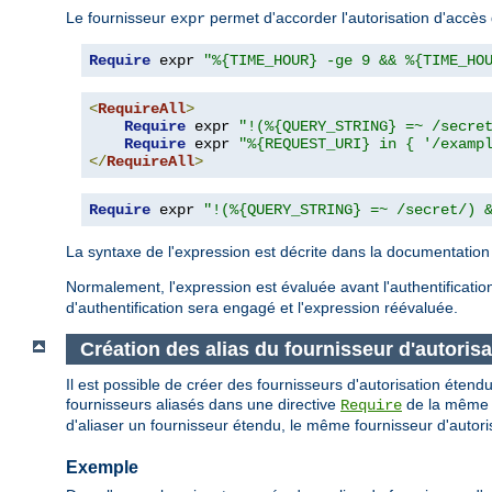
Le fournisseur
permet d'accorder l'autorisation d'accès 
expr
Require
 expr 
"%{TIME_HOUR} -ge 9 && %{TIME_HO
<
RequireAll
>
Require
 expr 
"!(%{QUERY_STRING} =~ /secre
Require
 expr 
"%{REQUEST_URI} in { '/examp
</
RequireAll
>
Require
 expr 
"!(%{QUERY_STRING} =~ /secret/) 
La syntaxe de l'expression est décrite dans la documentatio
Normalement, l'expression est évaluée avant l'authentification
d'authentification sera engagé et l'expression réévaluée.
Création des alias du fournisseur d'autorisa
Il est possible de créer des fournisseurs d'autorisation étendu
fournisseurs aliasés dans une directive
de la même ma
Require
d'aliaser un fournisseur étendu, le même fournisseur d'autoris
Exemple