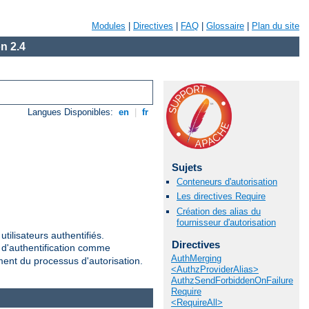
Modules
|
Directives
|
FAQ
|
Glossaire
|
Plan du site
n 2.4
Langues Disponibles:
en
|
fr
Sujets
Conteneurs d'autorisation
Les directives Require
Création des alias du
fournisseur d'autorisation
tilisateurs authentifiés.
Directives
r d'authentification comme
AuthMerging
ement du processus d'autorisation.
<AuthzProviderAlias>
AuthzSendForbiddenOnFailure
Require
<RequireAll>