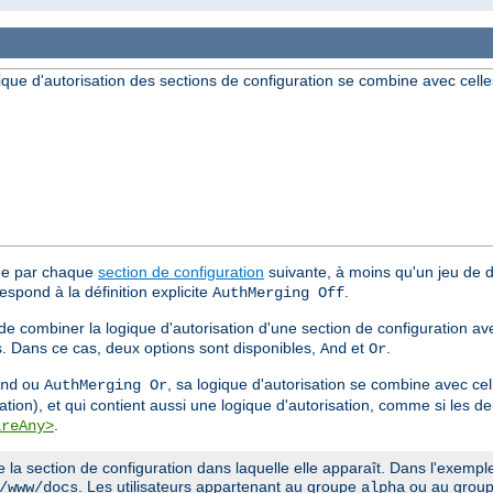
ique d'autorisation des sections de configuration se combine avec celle
tée par chaque
section de configuration
suivante, à moins qu'un jeu de di
espond à la définition explicite
.
AuthMerging Off
 de combiner la logique d'autorisation d'une section de configuration av
s. Dans ce cas, deux options sont disponibles,
et
.
And
Or
ou
, sa logique d'autorisation se combine avec cel
nd
AuthMerging Or
ation), et qui contient aussi une logique d'autorisation, comme si les 
.
ireAny>
a section de configuration dans laquelle elle apparaît. Dans l'exemple 
. Les utilisateurs appartenant au groupe
ou au grou
/www/docs
alpha