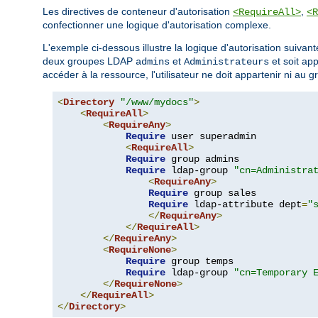
Les directives de conteneur d'autorisation
,
<RequireAll>
<R
confectionner une logique d'autorisation complexe.
L'exemple ci-dessous illustre la logique d'autorisation suivante
deux groupes LDAP
et
et soit ap
admins
Administrateurs
accéder à la ressource, l'utilisateur ne doit appartenir ni au 
<
Directory
"/www/mydocs"
>
<
RequireAll
>
<
RequireAny
>
Require
 user superadmin

<
RequireAll
>
Require
 group admins

Require
 ldap-group 
"cn=Administra
<
RequireAny
>
Require
 group sales

Require
 ldap-attribute dept
=
"
</
RequireAny
>
</
RequireAll
>
</
RequireAny
>
<
RequireNone
>
Require
 group temps

Require
 ldap-group 
"cn=Temporary 
</
RequireNone
>
</
RequireAll
>
</
Directory
>