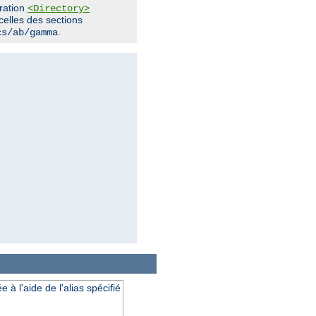
uration
<Directory>
 celles des sections
.
cs/ab/gamma
à l'aide de l'alias spécifié