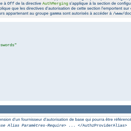
ite à
de la directive
s'applique à la section de config
Off
AuthMerging
plique que les directives d'autorisation de cette section l'emportent sur
eurs appartenant au groupe
sont autorisés à accéder à
gamma
/www/do
sswords"
ion d'un fournisseur d'autorisation de base qui pourra être référencée 
ase Alias Paramètres-Require
> ... </AuthzProviderAlias>