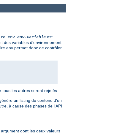
est
ire env
env-variable
ent des variables d'environnement
uire env permet donc de contrôler
e tous les autres seront rejetés.
l génère un listing du contenu d'un
utre, à cause des phases de l'API
un argument dont les deux valeurs