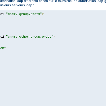
orisation ldap différents basés sur le fournisseur d'autorisation ldap-g
lusieurs serveurs ldap :
as1 
"cn=my-group,o=ctx"
>
as2 
"cn=my-other-group,o=dev"
>
?cn"