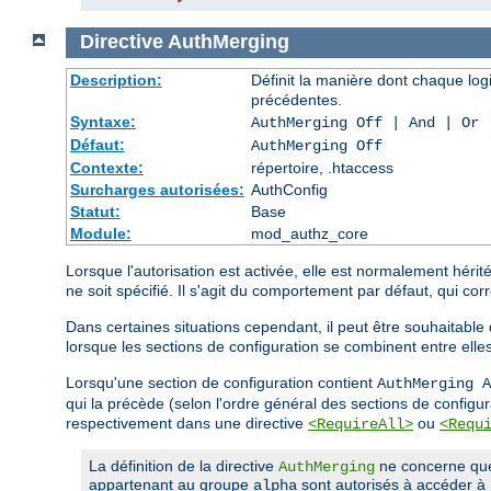
Directive
AuthMerging
Description:
Définit la manière dont chaque log
précédentes.
Syntaxe:
AuthMerging Off | And | Or
Défaut:
AuthMerging Off
Contexte:
répertoire, .htaccess
Surcharges autorisées:
AuthConfig
Statut:
Base
Module:
mod_authz_core
Lorsque l'autorisation est activée, elle est normalement héri
ne soit spécifié. Il s'agit du comportement par défaut, qui corr
Dans certaines situations cependant, il peut être souhaitable
lorsque les sections de configuration se combinent entre elle
Lorsqu'une section de configuration contient
AuthMerging A
qui la précède (selon l'ordre général des sections de configur
respectivement dans une directive
ou
<RequireAll>
<Requ
La définition de la directive
ne concerne que l
AuthMerging
appartenant au groupe
sont autorisés à accéder à
alpha