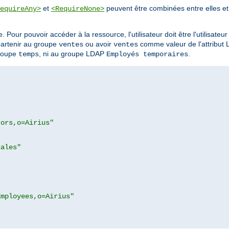
et
peuvent être combinées entre elles et 
equireAny>
<RequireNone>
. Pour pouvoir accéder à la ressource, l'utilisateur doit être l'utilisateu
partenir au groupe
ou avoir
comme valeur de l'attribut
ventes
ventes
groupe
, ni au groupe LDAP
.
temps
Employés temporaires
tors,o=Airius"
sales"
Employees,o=Airius"