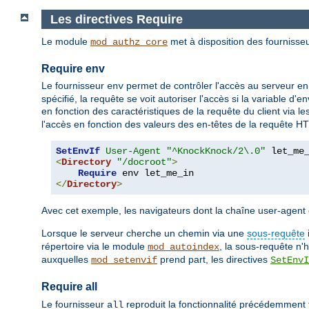
Les directives Require
Le module
met à disposition des fournisseu
mod_authz_core
Require env
Le fournisseur
permet de contrôler l'accès au serveur en
env
spécifié, la requête se voit autoriser l'accès si la variable d
en fonction des caractéristiques de la requête du client via l
l'accès en fonction des valeurs des en-têtes de la requête H
SetEnvIf
User-Agent
"^KnockKnock/2\.0"
<
Directory
"/docroot"
>
Require
</
Directory
>
Avec cet exemple, les navigateurs dont la chaîne user-age
Lorsque le serveur cherche un chemin via une
sous-requête
répertoire via le module
, la sous-requête n'
mod_autoindex
auxquelles
prend part, les directives
mod_setenvif
SetEnvI
Require all
Le fournisseur
reproduit la fonctionnalité précédemment fo
all