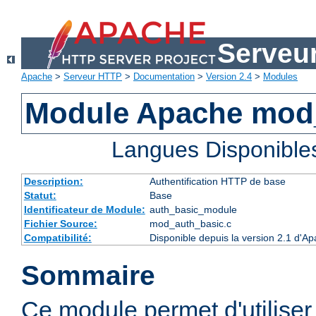
Serveu
Apache
>
Serveur HTTP
>
Documentation
>
Version 2.4
>
Modules
Module Apache mod
Langues Disponible
Description:
Authentification HTTP de base
Statut:
Base
Identificateur de Module:
auth_basic_module
Fichier Source:
mod_auth_basic.c
Compatibilité:
Disponible depuis la version 2.1 d'A
Sommaire
Ce module permet d'utiliser 