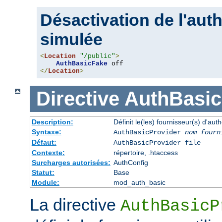
Désactivation de l'auth
simulée
<
Location
"/public"
>
AuthBasicFake
</
Location
>
Directive
AuthBasic
Description:
Définit le(les) fournisseur(s) d'aut
Syntaxe:
AuthBasicProvider
nom fourn
Défaut:
AuthBasicProvider file
Contexte:
répertoire, .htaccess
Surcharges autorisées:
AuthConfig
Statut:
Base
Module:
mod_auth_basic
La directive
AuthBasicP