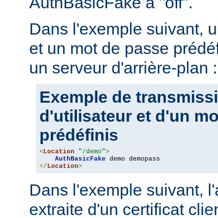
AuthBasicFake à "off".
Dans l'exemple suivant, u
et un mot de passe prédéf
un serveur d'arrière-plan :
Exemple de transmiss
d'utilisateur et d'un m
prédéfinis
<
Location
"/demo"
>
AuthBasicFake
</
Location
>
Dans l'exemple suivant, l
extraite d'un certificat cli