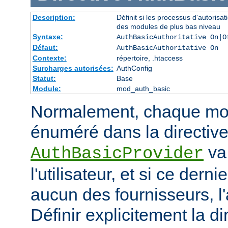
Description:
Définit si les processus d'autorisat
des modules de plus bas niveau
Syntaxe:
AuthBasicAuthoritative On|O
Défaut:
AuthBasicAuthoritative On
Contexte:
répertoire, .htaccess
Surcharges autorisées:
AuthConfig
Statut:
Base
Module:
mod_auth_basic
Normalement, chaque mod
énuméré dans la directiv
va 
AuthBasicProvider
l'utilisateur, et si ce dern
aucun des fournisseurs, l
Définir explicitement la di