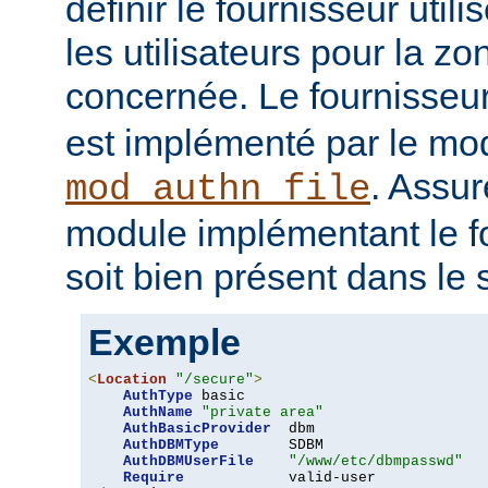
définir le fournisseur utili
les utilisateurs pour la z
concernée. Le fournisseu
est implémenté par le mo
. Assur
mod_authn_file
module implémentant le fo
soit bien présent dans le 
Exemple
<
Location
"/secure"
>
AuthType
 basic

AuthName
"private area"
AuthBasicProvider
  dbm

AuthDBMType
        SDBM

AuthDBMUserFile
"/www/etc/dbmpasswd"
Require