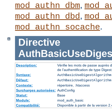
,
mod_authn_dbm
mod_a
,
mod_authn_dbd
mod_a
.
mod_authn_socache
Directive
AuthBasicUseDiges
Description:
Vérifie les mots de passe auprès d
de l'authentification de type Digest
Syntaxe:
AuthBasicUseDigestAlgorithm
Défaut:
AuthBasicUseDigestAlgorithm
Contexte:
répertoire, .htaccess
Surcharges autorisées:
AuthConfig
Statut:
Base
Module:
mod_auth_basic
Compatibilité:
Disponible à partir de la version