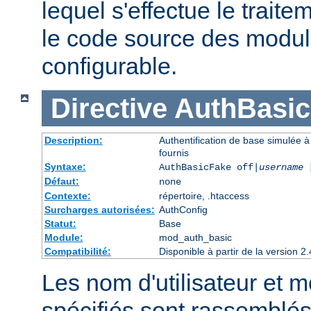
lequel s'effectue le traite
le code source des module
configurable.
Directive
AuthBasi
Description:
Authentification de base simulée à
fournis
Syntaxe:
AuthBasicFake off|
username
Défaut:
none
Contexte:
répertoire, .htaccess
Surcharges autorisées:
AuthConfig
Statut:
Base
Module:
mod_auth_basic
Compatibilité:
Disponible à partir de la version
Les nom d'utilisateur et 
spécifiés sont rassemblés