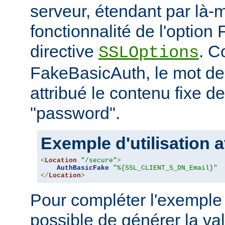
serveur, étendant par là-
fonctionnalité de l'option
directive
. C
SSLOptions
FakeBasicAuth, le mot de
attribué le contenu fixe d
"password".
Exemple d'utilisation a
<
Location
"/secure"
>
AuthBasicFake
"%{SSL_CLIENT_S_DN_Email}"
</
Location
>
Pour compléter l'exemple 
possible de générer la va