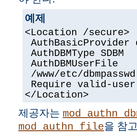
예제
<Location /secure>
AuthBasicProvider 
AuthDBMType SDBM
AuthDBMUserFile
/www/etc/dbmpasswd
Require valid-user
</Location>
제공자는
mod_authn_db
을 참고
mod_authn_file