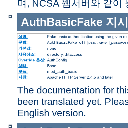
며, NCSA 웹서버와 같이
AuthBasicFake
지
설명:
Fake basic authentication using the given 
문법:
AuthBasicFake off|
username
[
passwor
기본값:
none
사용장소:
directory, .htaccess
Override 옵션:
AuthConfig
상태:
Base
모듈:
mod_auth_basic
지원:
Apache HTTP Server 2.4.5 and later
The documentation for thi
been translated yet. Plea
English version.