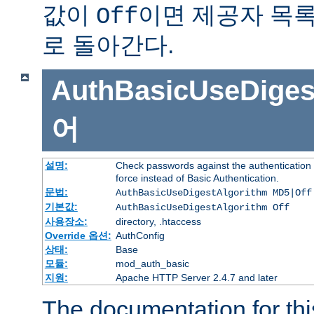
값이
이면 제공자 목
Off
로 돌아간다.
AuthBasicUseDiges
어
설명:
Check passwords against the authentication p
force instead of Basic Authentication.
문법:
AuthBasicUseDigestAlgorithm MD5|Off
기본값:
AuthBasicUseDigestAlgorithm Off
사용장소:
directory, .htaccess
Override 옵션:
AuthConfig
상태:
Base
모듈:
mod_auth_basic
지원:
Apache HTTP Server 2.4.7 and later
The documentation for thi