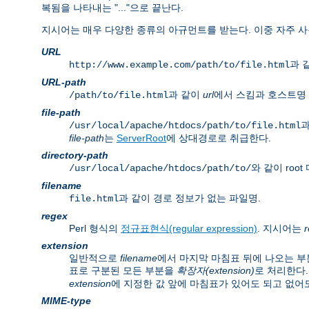
복됨을 나타내는 "..."으로 끝난다.
지시어는 매우 다양한 종류의 아규먼트를 받는다. 이중 자주 사
URL
과 같
http://www.example.com/path/to/file.html
URL-path
과 같이
url
에서 스킴과 호스트명 
/path/to/file.html
file-path
과
/usr/local/apache/htdocs/path/to/file.html
file-path
는
ServerRoot
에 상대경로로 취급한다.
directory-path
와 같이 ro
/usr/local/apache/htdocs/path/to/
filename
과 같이 경로 정보가 없는 파일명.
file.html
regex
Perl 형식의
정규표현식(regular expression)
. 지시어는
extension
일반적으로
filename
에서 마지막 마침표 뒤에 나오는 부
표로 구분된 모든 부분을
확장자(extension)
로 처리한다.
extension
에 지정한 값 앞에 마침표가 있어도 되고 없어도
MIME-type