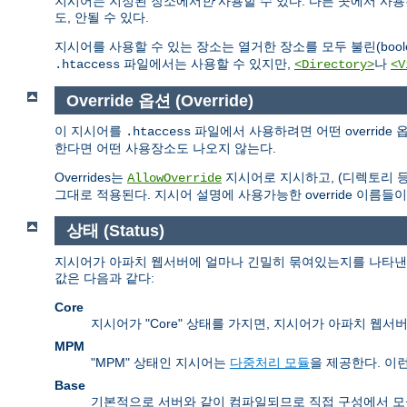
지시어는 지정된 장소에서
만
사용할 수 있다. 다른 곳에서 사
도, 안될 수 있다.
지시어를 사용할 수 있는 장소는 열거한 장소를 모두 불린(boolea
파일에서는 사용할 수 있지만,
나
.htaccess
<Directory>
<V
Override 옵션 (Override)
이 지시어를
파일에서 사용하려면 어떤 overrid
.htaccess
한다면 어떤 사용장소도 나오지 않는다.
Overrides는
지시어로 지시하고, (디렉토리 
AllowOverride
그대로 적용된다. 지시어 설명에 사용가능한 override 이름들이
상태 (Status)
지시어가 아파치 웹서버에 얼마나 긴밀히 묶여있는지를 나타낸다.
값은 다음과 같다:
Core
지시어가 "Core" 상태를 가지면, 지시어가 아파치 웹
MPM
"MPM" 상태인 지시어는
다중처리 모듈
을 제공한다. 이
Base
기본적으로 서버와 같이 컴파일되므로 직접 구성에서 모듈