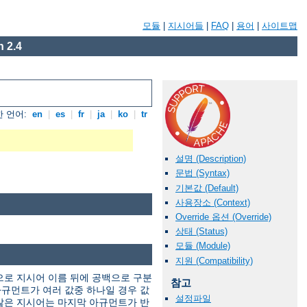
모듈
|
지시어들
|
FAQ
|
용어
|
사이트맵
 2.4
 언어:
en
|
es
|
fr
|
ja
|
ko
|
tr
설명 (Description)
문법 (Syntax)
기본값 (Default)
사용장소 (Context)
Override 옵션 (Override)
상태 (Status)
모듈 (Module)
지원 (Compatibility)
으로 지시어 이름 뒤에 공백으로 구분
참고
규먼트가 여러 값중 하나일 경우 값
설정파일
않은 지시어는 마지막 아규먼트가 반