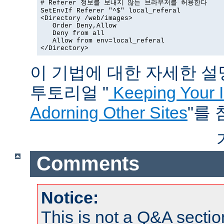
# Referer 정보를 보내지 않는 브라우저를 허용한다

SetEnvIf Referer "^$" local_referal

<Directory /web/images>

   Order Deny,Allow

   Deny from all

   Allow from env=local_referal

</Directory>
이 기법에 대한 자세한 설명은
투토리얼 "
Keeping Your 
Adorning Other Sites
"를
Comments
Notice:
This is not a Q&A sect