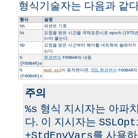
형식기술자는 다음과 같다
형식
설명
퍼센트 기호
%%
요청을 받은 시간을 국제표준시로 epoch (1970
%t
이 붙는다.
t=
요청을 받은 시간부터 헤더를 네트웍에 쓸때까지 걸
%D
는다.
환경변수
의 내용.
%
FOOBAR
{FOOBAR}e
이 동작한다면,
SSL 환경변수
의
%
mod_ssl
FOOBAR
{FOOBAR}s
주의
형식 지시자는 아파치 
%s
다. 이 지시자는
SSLOpt
를 사용하
+StdEnvVars