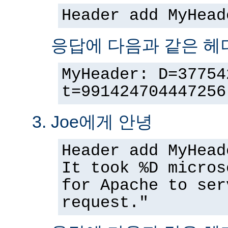
Header add MyHead
응답에 다음과 같은 헤
MyHeader: D=37754
t=991424704447256
Joe에게 안녕
Header add MyHead
It took %D micros
for Apache to ser
request."