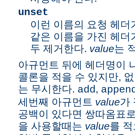
unset
이런 이름의 요청 헤더
같은 이름을 가진 헤더
두 제거한다.
value
는 
아규먼트 뒤에 헤더명이 
콜론을 적을 수 있지만, 
는 무시한다.
,
add
appen
세번째 아규먼트
value
가
공백이 있다면 쌍따옴표로 묶
을 사용할때는
value
를 적