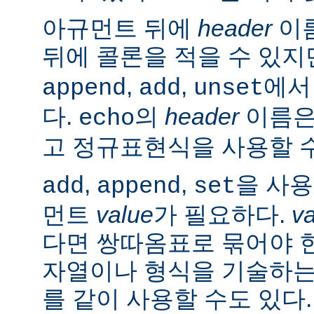
아규먼트 뒤에
header
이름
뒤에 콜론을 적을 수 있지
,
,
에서
append
add
unset
다.
의
header
이름은
echo
고 정규표현식을 사용할 수
,
,
을 사
add
append
set
먼트
value
가 필요하다.
v
다면 쌍따옴표로 묶어야 
자열이나 형식을 기술하는
를 같이 사용할 수도 있다