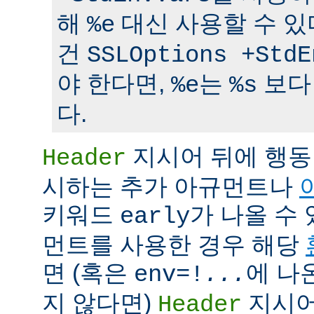
해
대신 사용할 수 있
%e
건
SSLOptions +StdE
야 한다면,
는
보다
%e
%s
다.
지시어 뒤에 행동
Header
시하는 추가 아규먼트나
키워드
가 나올 수 
early
먼트를 사용한 경우 해당
면 (혹은
에 나
env=!
...
지 않다면)
지시어
Header