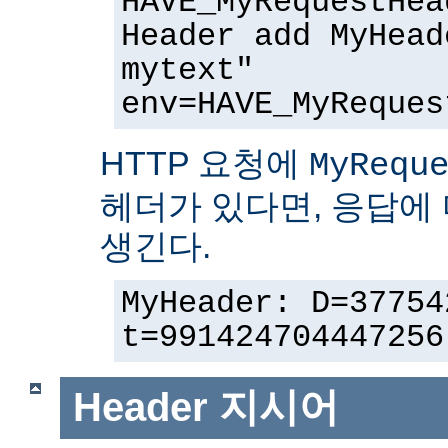
HAVE_MyRequestHea
Header add MyHead
mytext"
env=HAVE_MyReques
HTTP 요청에
MyRequ
헤더가 있다면, 응답에
생긴다.
MyHeader: D=37754
t=991424704447256
Header
지시어