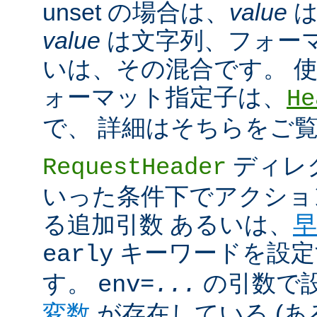
unset の場合は、
value
は
value
は文字列、フォー
いは、その混合です。 
ォーマット指定子は、
He
で、 詳細はそちらをご
ディレ
RequestHeader
いった条件下でアクショ
る追加引数 あるいは、
早
キーワードを設定
early
す。
の引数で
env=
...
変数
が存在している (