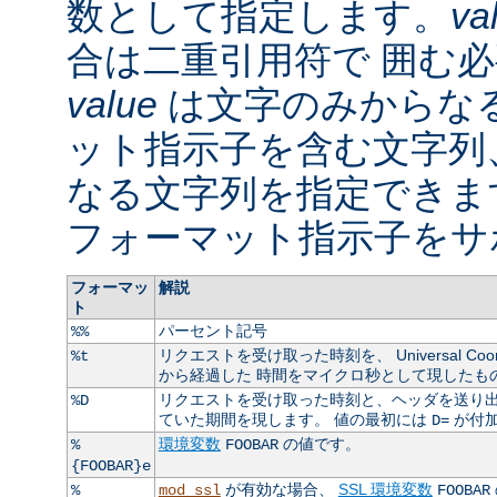
数として指定します。
va
合は二重引用符で 囲む
value
は文字のみからなる
ット指示子を含む文字列
なる文字列を指定できま
フォーマット指示子をサ
フォーマッ
解説
ト
パーセント記号
%%
リクエストを受け取った時刻を、 Universal Coordin
%t
から経過した 時間をマイクロ秒として現したも
リクエストを受け取った時刻と、ヘッダを送り出
%D
ていた期間を現します。 値の最初には
が付
D=
環境変数
の値です。
%
FOOBAR
{FOOBAR}e
が有効な場合、
SSL 環境変数
%
mod_ssl
FOOBAR