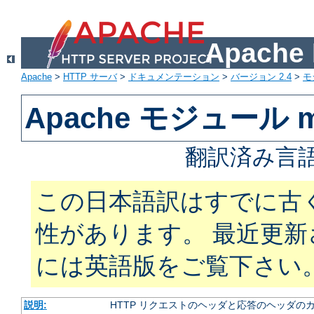
Apach
Apache
>
HTTP サーバ
>
ドキュメンテーション
>
バージョン 2.4
>
モ
Apache モジュール m
翻訳済み言語
この日本語訳はすでに古
性があります。 最近更
には英語版をご覧下さい
説明:
HTTP リクエストのヘッダと応答のヘッダの