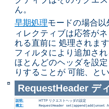
ん。
早期処理
モードの場合以
ィレクティブは応答がネ
れる直前に 処理されま
フィルタにより追加され
ほとんどのヘッダを設定
りすることが 可能、と
RequestHeader
デ
説明:
HTTP リクエストヘッダの設定
構文:
RequestHeader set|append|add|unset
h