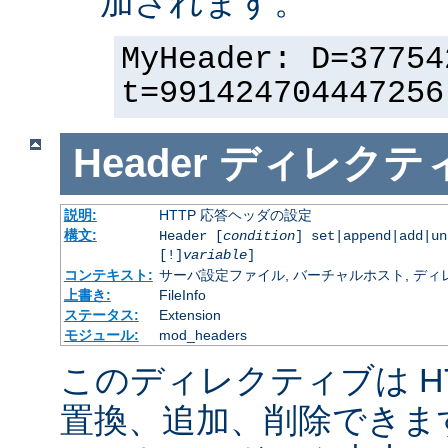
加されます。
MyHeader: D=37754
t=991424704447256
Header
ディレクテ
説明:
HTTP 応答ヘッダの設定
構文:
Header [
condition
] set|append|add|u
[!]
variable
]
コンテキスト:
サーバ設定ファイル, バーチャルホスト, ディレクトリ
上書き:
FileInfo
ステータス:
Extension
モジュール:
mod_headers
このディレクティブは H
置換、追加、削除できま