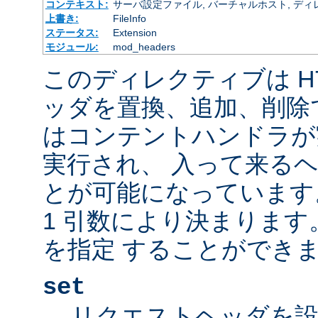
コンテキスト:
サーバ設定ファイル, バーチャルホスト, ディレクトリ
上書き:
FileInfo
ステータス:
Extension
モジュール:
mod_headers
このディレクティブは H
ッダを置換、追加、削除
はコンテントハンドラが
実行され、 入って来る
とが可能になっています
1 引数により決まりま
を指定 することができま
set
リクエストヘッダを設