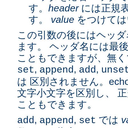
す。
header
には正規
す。
value
をつけては
この引数の後にはヘッダ名
ます。 ヘッダ名には最
こともできますが、無く
,
,
,
set
append
add
unse
は 区別されません。ech
文字小文字を区別し、 
こともできます。
,
,
では
v
add
append
set