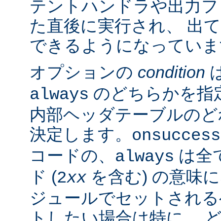
テントハンドラや出力フ
た直後に実行され、 出
できるようになっていま
オプションの
condition
のどちらかを指
always
内部ヘッダテーブルのど
決定します。
onsuccess
コードの、
は全
always
ド (
を含む) の意味
2
xx
ジュールでセットされる
トしたい場合は特に、 