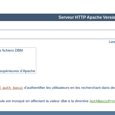
Serveur HTTP Apache Versio
Lan
des fichiers DBM
t supérieures d'Apache
d'authentifier les utilisateurs en les recherchant dans 
d_auth_basic
ule est invoqué en affectant la valeur
à la directive
dbm
AuthBasicPro