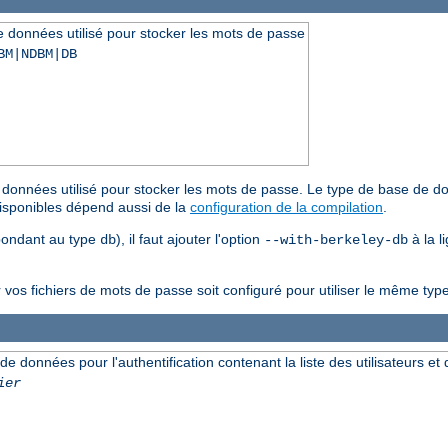
de données utilisé pour stocker les mots de passe
BM|NDBM|DB
de données utilisé pour stocker les mots de passe. Le type de base de do
disponibles dépend aussi de la
configuration de la compilation
.
spondant au type
), il faut ajouter l'option
à la 
db
--with-berkeley-db
r vos fichiers de mots de passe soit configuré pour utiliser le même t
 de données pour l'authentification contenant la liste des utilisateurs e
ier