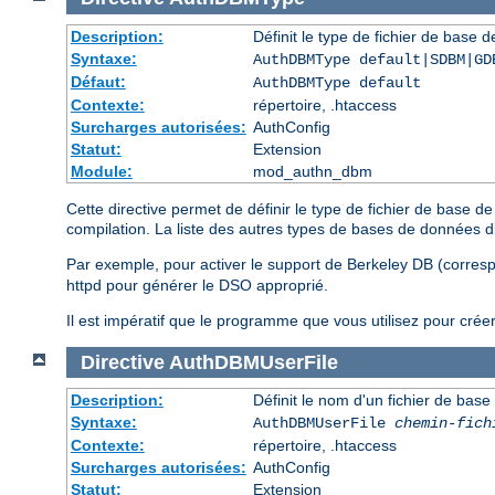
Description:
Définit le type de fichier de base 
Syntaxe:
AuthDBMType default|SDBM|GD
Défaut:
AuthDBMType default
Contexte:
répertoire, .htaccess
Surcharges autorisées:
AuthConfig
Statut:
Extension
Module:
mod_authn_dbm
Cette directive permet de définir le type de fichier de base 
compilation. La liste des autres types de bases de données 
Par exemple, pour activer le support de Berkeley DB (corre
httpd pour générer le DSO approprié.
Il est impératif que le programme que vous utilisez pour crée
Directive
AuthDBMUserFile
Description:
Définit le nom d'un fichier de base
Syntaxe:
AuthDBMUserFile
chemin-fich
Contexte:
répertoire, .htaccess
Surcharges autorisées:
AuthConfig
Statut:
Extension