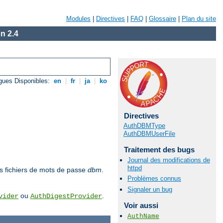
Modules
|
Directives
|
FAQ
|
Glossaire
|
Plan du site
n 2.4
gues Disponibles:
en
|
fr
|
ja
|
ko
Directives
AuthDBMType
AuthDBMUserFile
Traitement des bugs
Journal des modifications de
httpd
des fichiers de mots de passe
dbm
.
Problèmes connus
Signaler un bug
ou
.
vider
AuthDigestProvider
Voir aussi
AuthName