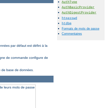
AuthType
AuthBasicProvider
AuthDigestProvider
htpasswd
htdbm
Formats de mots de passe
Commentaires
nnées par défaut est défini à la
ligne de commande configure de
ype de base de données.
t de leurs mots de passe