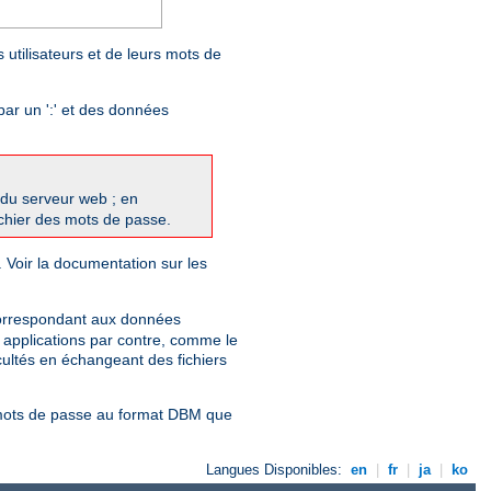
 utilisateurs et de leurs mots de
par un ':' et des données
du serveur web ; en
fichier des mots de passe.
. Voir la documentation sur les
correspondant aux données
s applications par contre, comme le
cultés en échangeant des fichiers
e mots de passe au format DBM que
Langues Disponibles:
en
|
fr
|
ja
|
ko