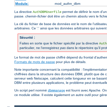
Module:
mod_authn_dbm
La directive
permet de définir le nom d'un 
AuthDBMUserFile
passe.
chemin-fichier
doit être un chemin absolu vers le fich
La clé du fichier de base de données est le nom de l'utilisate
arbitraires. Ce ':' ainsi que les données arbitraires qui suiven
Sécurité :
Faites en sorte que le fichier spécifié par la directive
Auth
particulier, ne l'enregistrez
pas
dans le répertoire qu'il pro
Le format de mot de passe chiffré dépend du frontal d'authent
Formats de mots de passe
pour plus de détails.
Note importante concernant la compatibilité : l'implémentati
chiffrées dans la structure des données DBM, plutôt que de ca
serveur web Netscape, calculent cette longueur en se basant s
DBM entre plusieurs applications, le problème peut éventuell
Un script perl nommé
est fourni avec Apache. On 
dbmmanage
ce module utilise. Il existe également un autre outil pour gé