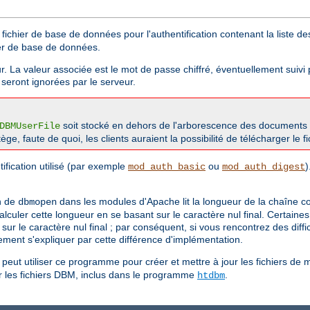
fichier de base de données pour l'authentification contenant la liste des
ier de base de données.
ur. La valeur associée est le mot de passe chiffré, éventuellement suivi 
t seront ignorées par le serveur.
soit stocké en dehors de l'arborescence des documents 
DBMUserFile
tège, faute de quoi, les clients auraient la possibilité de télécharger le 
ification utilisé (par exemple
ou
)
mod_auth_basic
mod_auth_digest
on de
dans les modules d'Apache lit la longueur de la chaîne 
dbmopen
lculer cette longueur en se basant sur le caractère nul final. Certaine
ur le caractère nul final ; par conséquent, si vous rencontrez des diffi
ement s'expliquer par cette différence d'implémentation.
peut utiliser ce programme pour créer et mettre à jour les fichiers d
rer les fichiers DBM, inclus dans le programme
.
htdbm