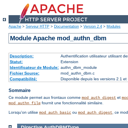
Apache
>
Serveur HTTP
>
Documentation
>
Version 2.4
>
Modules
Module Apache mod_authn_dbm
Description:
Authentification utilisateur utilisant 
Statut:
Extension
Identificateur de Module:
authn_dbm_module
Fichier Source:
mod_authn_dbm.c
Compatibilité:
Disponible depuis les versions 2.1 e
Sommaire
Ce module permet aux frontaux comme
et
mod_auth_digest
mo
fournit une fonctionnalité similaire.
mod_authn_file
Lorsqu'on utilise
ou
, ce mod
mod_auth_basic
mod_auth_digest
Directive
AuthDBMType