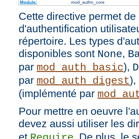
Module:
mod_authn_core
Cette directive permet de d
d'authentification utilisat
répertoire. Les types d'aut
disponibles sont
,
None
B
par
),
mod_auth_basic
D
par
),
mod_auth_digest
(implémenté par
mod_au
Pour mettre en oeuvre l'au
devez aussi utiliser les d
et
. De plus, le 
Require