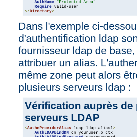
AuthName
"Protected Area"
Require
</
Directory
>
Dans l'exemple ci-dessou
d'authentification ldap son
fournisseur ldap de base, 
attribuer un alias. L'authe
même zone peut alors être
plusieurs serveurs ldap :
Vérification auprès de
serveurs LDAP
<
AuthnProviderAlias
 ldap ldap-alias1
>
AuthLDAPBindDN
 cn
=
youruser
,
o
=
ctx
