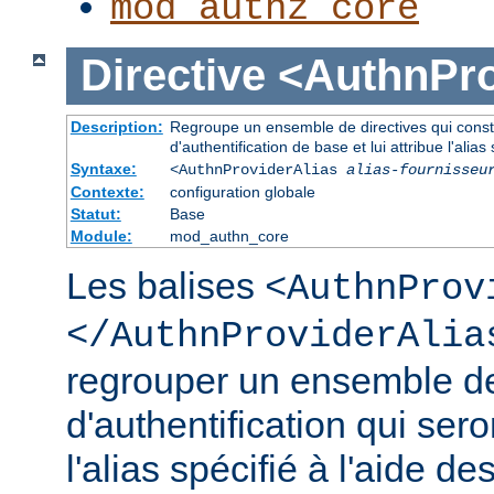
mod_authz_core
Directive
<AuthnPro
Description:
Regroupe un ensemble de directives qui consti
d'authentification de base et lui attribue l'alias 
Syntaxe:
<AuthnProviderAlias
alias-fournisseu
Contexte:
configuration globale
Statut:
Base
Module:
mod_authn_core
Les balises
<AuthnProv
</AuthnProviderAlia
regrouper un ensemble de
d'authentification qui ser
l'alias spécifié à l'aide de