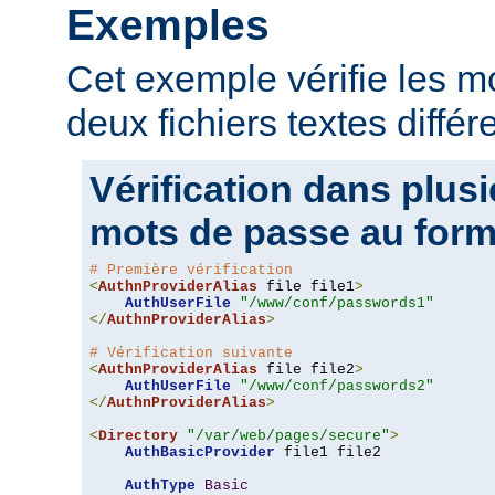
Exemples
Cet exemple vérifie les 
deux fichiers textes différ
Vérification dans plusi
mots de passe au form
# Première vérification
<
AuthnProviderAlias
 file file1
>
AuthUserFile
"/www/conf/passwords1"
</
AuthnProviderAlias
>
# Vérification suivante
<
AuthnProviderAlias
 file file2
>
AuthUserFile
"/www/conf/passwords2"
</
AuthnProviderAlias
>
<
Directory
"/var/web/pages/secure"
>
AuthBasicProvider
 file1 file2

AuthType
Basic