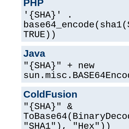
PHP
'{SHA}' .
base64_encode(sha1(
TRUE))
Java
"{SHA}" + new
sun.misc.BASE64Enco
ColdFusion
"{SHA}" &
ToBase64(BinaryDeco
"SHA1"), "Hex"))