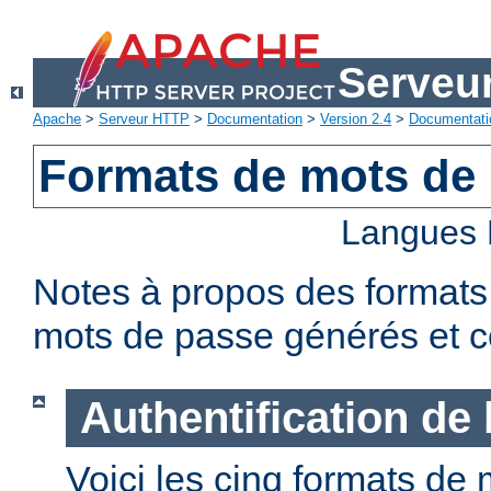
Serveu
Apache
>
Serveur HTTP
>
Documentation
>
Version 2.4
>
Documentati
Formats de mots de
Langues 
Notes à propos des formats
mots de passe générés et c
Authentification de
Voici les cinq formats de