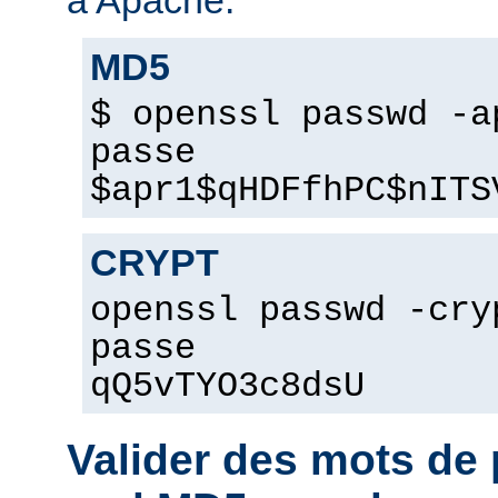
MD5
$ openssl passwd -a
passe
$apr1$qHDFfhPC$nITS
CRYPT
openssl passwd -cry
passe
qQ5vTYO3c8dsU
Valider des mots d