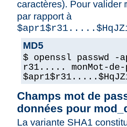
caractères). Pour valider
par rapport à
$apr1$r31.....$HqJZ
MD5
$ openssl passwd -a
r31..... monMot-de-
$apr1$r31.....$HqJZ
Champs mot de pass
données pour mod_
La variante SHA1 constit