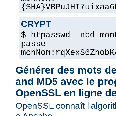
{SHA}VBPuJHI7uixaa6
CRYPT
$ htpasswd -nbd mon
passe
monNom:rqXexS6ZhobK
Générer des mots d
and MD5 avec le pr
OpenSSL en ligne 
OpenSSL connaît l'algori
à Apache.