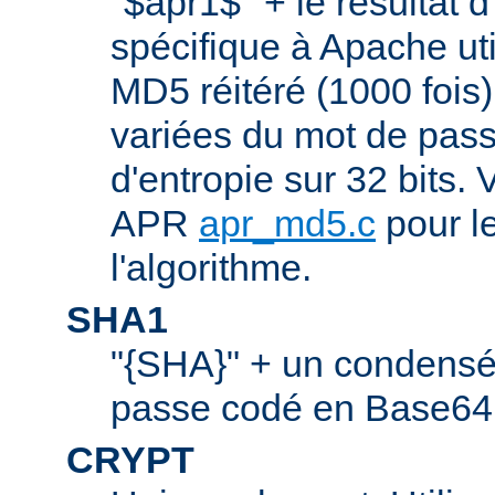
"$apr1$" + le résultat 
spécifique à Apache ut
MD5 réitéré (1000 fois
variées du mot de pass
d'entropie sur 32 bits. V
APR
apr_md5.c
pour le
l'algorithme.
SHA1
"{SHA}" + un condens
passe codé en Base64.
CRYPT