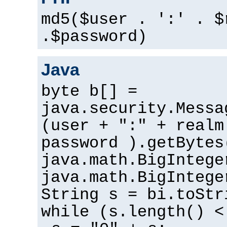
md5($user . ':' . $
.$password)
Java
byte b[] =
java.security.Messa
(user + ":" + realm
password ).getBytes
java.math.BigIntege
java.math.BigIntege
String s = bi.toStr
while (s.length() <