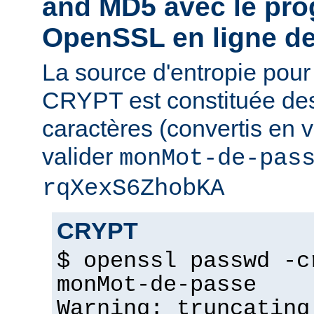
and MD5 avec le pr
OpenSSL en ligne 
La source d'entropie pou
CRYPT est constituée de
caractères (convertis en v
valider
monMot-de-pas
rqXexS6ZhobKA
CRYPT
$ openssl passwd -c
monMot-de-passe
Warning: truncating