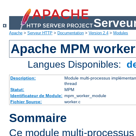
Serveu
Apache
>
Serveur HTTP
>
Documentation
>
Version 2.4
>
Modules
Apache MPM worker
Langues Disponibles:
d
Description:
Module multi-processus implémentant
thread
Statut:
MPM
Identificateur de Module:
mpm_worker_module
Fichier Source:
worker.c
Sommaire
Ce module multi-processu