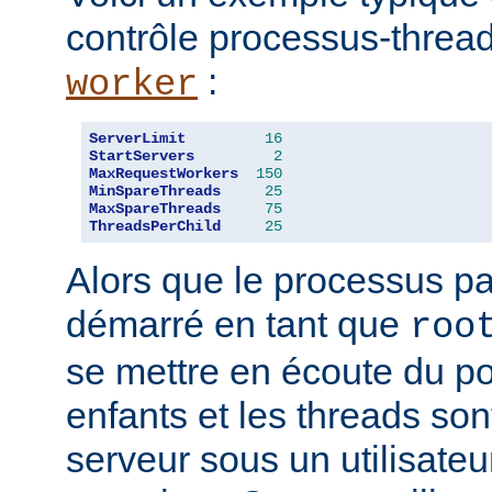
contrôle processus-threa
:
worker
ServerLimit
16
StartServers
2
MaxRequestWorkers
150
MinSpareThreads
25
MaxSpareThreads
75
ThreadsPerChild
25
Alors que le processus pa
démarré en tant que
roo
se mettre en écoute du po
enfants et les threads son
serveur sous un utilisateu