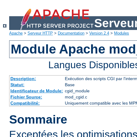
Serveu
Apache
>
Serveur HTTP
>
Documentation
>
Version 2.4
>
Modules
Module Apache mod
Langues Disponible
Description:
Exécution des scripts CGI par l'inte
Statut:
Base
Identificateur de Module:
cgid_module
Fichier Source:
mod_cgid.c
Compatibilité:
Uniquement compatible avec les MP
Sommaire
Exceptées les optimisations 