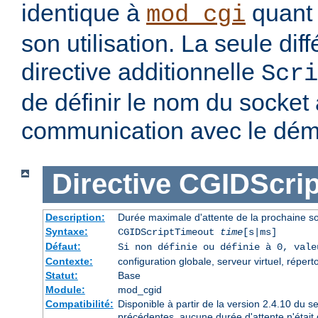
identique à
quant 
mod_cgi
son utilisation. La seule dif
directive additionnelle
Scri
de définir le nom du socket à
communication avec le dé
Directive
CGIDScrip
Description:
Durée maximale d'attente de la prochaine 
Syntaxe:
CGIDScriptTimeout
time
[s|ms]
Défaut:
Si non définie ou définie à 0, val
Contexte:
configuration globale, serveur virtuel, répert
Statut:
Base
Module:
mod_cgid
Compatibilité:
Disponible à partir de la version 2.4.10 du 
précédentes, aucune durée d'attente n'était 