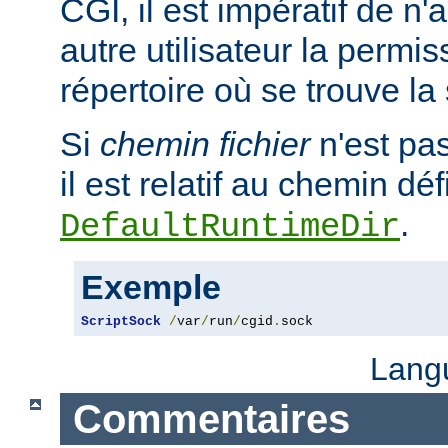
CGI, il est impératif de n
autre utilisateur la permis
répertoire où se trouve la
Si
chemin fichier
n'est pa
il est relatif au chemin déf
.
DefaultRuntimeDir
Exemple
ScriptSock
/
var
/
run
/
cgid
.
sock
Lang
Commentaires