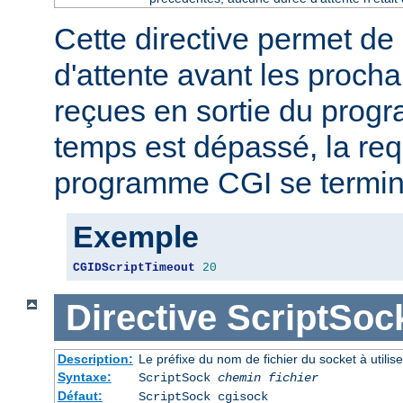
Cette directive permet de 
d'attente avant les proch
reçues en sortie du prog
temps est dépassé, la req
programme CGI se termin
Exemple
CGIDScriptTimeout
20
Directive
ScriptSoc
Description:
Le préfixe du nom de fichier du socket à util
Syntaxe:
ScriptSock
chemin fichier
Défaut:
ScriptSock cgisock