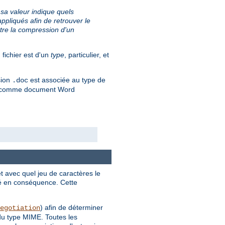
 sa valeur indique quels
ppliqués afin de retrouver le
tre la compression d'un
 fichier est d'un
type
, particulier, et
sion
est associée au type de
.doc
ié comme document Word
et avec quel jeu de caractères le
ché en conséquence. Cette
) afin de déterminer
egotiation
 du type MIME. Toutes les