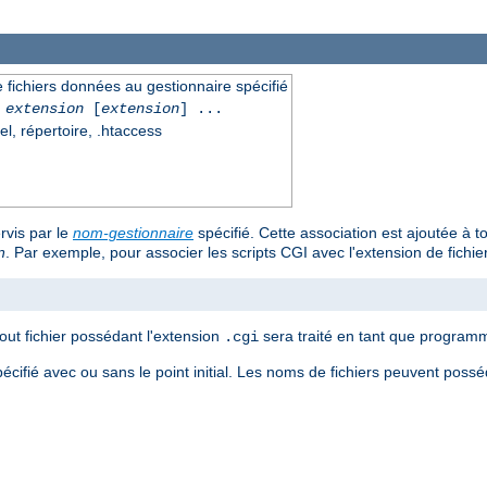
 fichiers données au gestionnaire spécifié
extension
[
extension
] ...
el, répertoire, .htaccess
rvis par le
nom-gestionnaire
spécifié. Cette association est ajoutée à t
n
. Par exemple, pour associer les scripts CGI avec l'extension de fichie
tout fichier possédant l'extension
sera traité en tant que program
.cgi
pécifié avec ou sans le point initial. Les noms de fichiers peuvent poss