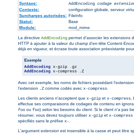
Syntaxe:
AddEncoding
codage
extensio
Contexte:
configuration globale, serveur virtu
Surcharges autorisées:
FileInfo
Statut:
Base
Module:
mod_mime
La directive
permet d'associer les extensions 
AddEncoding
HTTP à ajouter à la valeur du champ d'en-tête Content-Enco
déjà en vigueur, et écrase toute association préexistante p
Exemple
AddEncoding
 x-gzip 
.
AddEncoding
 x-compress 
.
Z
Avec cet exemple, les noms de fichiers possédant l'extensio
l'extension
comme codés avec
.
.Z
x-compress
Les clients anciens n'acceptent que
et
,
x-gzip
x-compress
effectue ses comparaisons de codages de contenu en ignoran
ou
) selon les besoins du client. Si le client n'a pas
foo
foo
résumer, vous devez toujours utiliser
et
x-gzip
x-compress
spécifiés sans le préfixe
.
x-
L'argument
extension
est insensible à la casse et peut être s