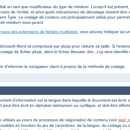
lisé en tant que modificateur du type de médium. Lorsqu'il est présent,
orps de l'entité, et ainsi quels mécanismes de décodage doivent être a
nt-Type. Le codage de contenu est principalement utilisé pour permet
e de médium sous-jacent.
ropos des extensions de fichiers multiples
), vous pouvez indiquer qu'un
rosoft Word et compressé par pkzip pour réduire sa taille. Si l'exten
odage de fichier pkzip, alors le fichier
sera identif
Resume.doc.zip
in d'informer le navigateur client à propos de la méthode de codage.
rtant d'information est la langue dans laquelle le document est écrit, 
 peut être écrit en alphabet vietnamien ou cyrillique, et doit être affi
s utilisés au cours du processus de négociation de contenu (voir
mod_n
possibles en fonction du jeu de caractères, de la langue, du codage ou