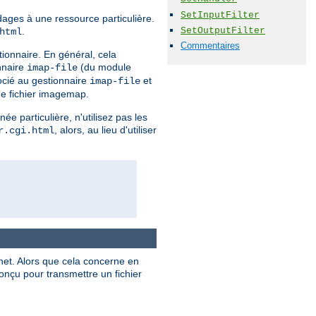
SetInputFilter
dages à une ressource particulière.
SetOutputFilter
.
html
Commentaires
tionnaire. En général, cela
nnaire
(du module
imap-file
ocié au gestionnaire
et
imap-file
que fichier imagemap.
e particulière, n'utilisez pas les
, alors, au lieu d'utiliser
r.cgi.html
rnet. Alors que cela concerne en
çu pour transmettre un fichier