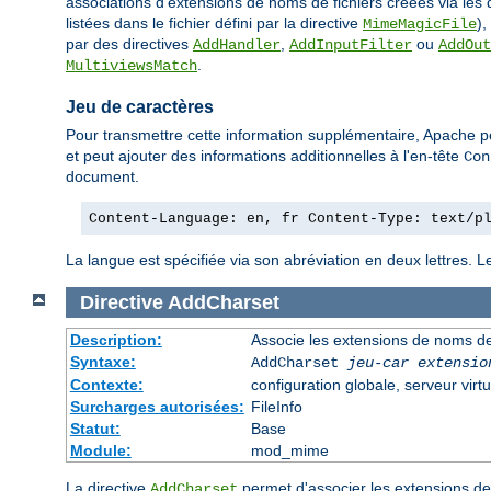
associations d'extensions de noms de fichiers créées via les 
listées dans le fichier défini par la directive
),
MimeMagicFile
par des directives
,
ou
AddHandler
AddInputFilter
AddOut
.
MultiviewsMatch
Jeu de caractères
Pour transmettre cette information supplémentaire, Apache p
et peut ajouter des informations additionnelles à l'en-tête
Con
document.
Content-Language: en, fr Content-Type: text/p
La langue est spécifiée via son abréviation en deux lettres. 
Directive
AddCharset
Description:
Associe les extensions de noms de 
Syntaxe:
AddCharset
jeu-car
extensio
Contexte:
configuration globale, serveur virtu
Surcharges autorisées:
FileInfo
Statut:
Base
Module:
mod_mime
La directive
permet d'associer les extensions de 
AddCharset