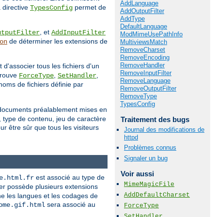
AddLanguage
 directive
permet de
TypesConfig
AddOutputFilter
AddType
DefaultLanguage
, et
utputFilter
AddInputFilter
ModMimeUsePathInfo
de déterminer les extensions de
on
MultiviewsMatch
RemoveCharset
RemoveEncoding
RemoveHandler
 d'associer tous les fichiers d'un
RemoveInputFilter
 trouve
,
,
ForceType
SetHandler
RemoveLanguage
noms de fichiers définie par
RemoveOutputFilter
RemoveType
TypesConfig
e documents préalablement mises en
, type de contenu, jeu de caractère
Traitement des bugs
r être sûr que tous les visiteurs
Journal des modifications de
httpd
Problèmes connus
Signaler un bug
Voir aussi
est associé au type de
e.html.fr
MimeMagicFile
r possède plusieurs extensions
AddDefaultCharset
ne les langues et les codages de
sera associé au
ome.gif.html
ForceType
SetHandler