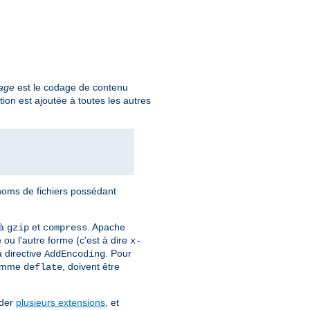
age
est le codage de contenu
tion est ajoutée à toutes les autres
 noms de fichiers possédant
 à
et
. Apache
gzip
compress
 ou l'autre forme (c'est à dire
x-
a directive
. Pour
AddEncoding
comme
, doivent être
deflate
éder
plusieurs extensions
, et