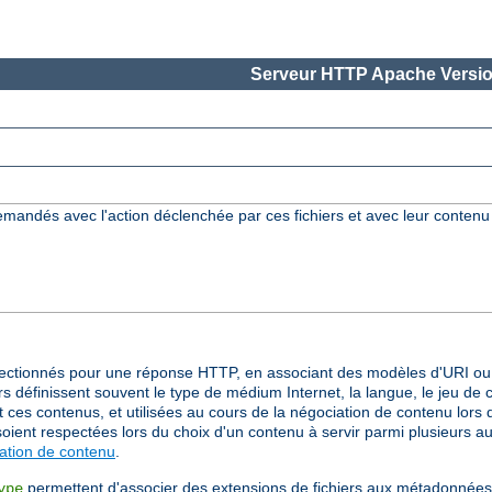
Serveur HTTP Apache Versio
demandés avec l'action déclenchée par ces fichiers et avec leur conten
ctionnés pour une réponse HTTP, en associant des modèles d'URI ou 
 définissent souvent le type de médium Internet, la langue, le jeu de 
es contenus, et utilisées au cours de la négociation de contenu lors de
soient respectées lors du choix d'un contenu à servir parmi plusieurs a
ation de contenu
.
permettent d'associer des extensions de fichiers aux métadonnées d
ype