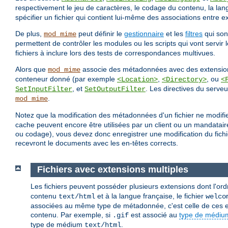
respectivement le jeu de caractères, le codage du contenu, la la
spécifier un fichier qui contient lui-même des associations entre 
De plus,
peut définir le
gestionnaire
et les
filtres
qui sont
mod_mime
permettent de contrôler les modules ou les scripts qui vont servir
fichiers à inclure lors des tests de correspondances multivues.
Alors que
associe des métadonnées avec des extensions
mod_mime
conteneur donné (par exemple
,
, ou
<Location>
<Directory>
<
, et
. Les directives du serveu
SetInputFilter
SetOutputFilter
.
mod_mime
Notez que la modification des métadonnées d'un fichier ne modifie
cache peuvent encore être utilisées par un client ou un mandatair
ou codage), vous devez donc enregistrer une modification du fichie
recevront le documents avec les en-têtes corrects.
Fichiers avec extensions multiples
Les fichiers peuvent posséder plusieurs extensions dont l'ord
contenu
et à la langue française, le fichier
text/html
welco
associées au même type de métadonnée, c'est celle de ces ext
contenu. Par exemple, si
est associé au
type de médiu
.gif
type de médium
.
text/html