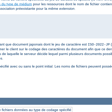
s du type de médium
pour les ressources dont le nom de fichier contie
 association préexistante pour la même
extension
.
tant que document japonais dont le jeu de caractère est
(
ISO-2022-JP
rmer le client sur le codage des caractères du document afin que ce dern
s de laquelle le serveur décide lequel parmi plusieurs documents possibl
es.
pécifié avec ou sans le point initial. Les noms de fichiers peuvent poss
 fichiers données au type de codage spécifié