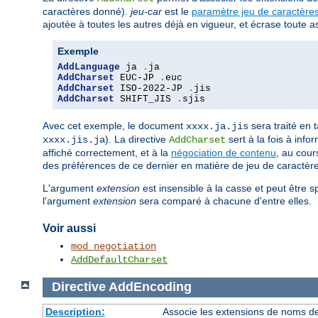
caractères donné).
jeu-car
est le
paramètre jeu de caractère
ajoutée à toutes les autres déjà en vigueur, et écrase toute
Exemple
AddLanguage
 ja 
.
AddCharset
 EUC-JP 
.
AddCharset
 ISO-2022-JP 
.
AddCharset
 SHIFT_JIS 
.
sjis
Avec cet exemple, le document
sera traité en 
xxxx.ja.jis
). La directive
sert à la fois à info
xxxx.jis.ja
AddCharset
affiché correctement, et à la
négociation de contenu
, au cour
des préférences de ce dernier en matière de jeu de caractèr
L'argument
extension
est insensible à la casse et peut être s
l'argument
extension
sera comparé à chacune d'entre elles.
Voir aussi
mod_negotiation
AddDefaultCharset
Directive
AddEncoding
Description:
Associe les extensions de noms de