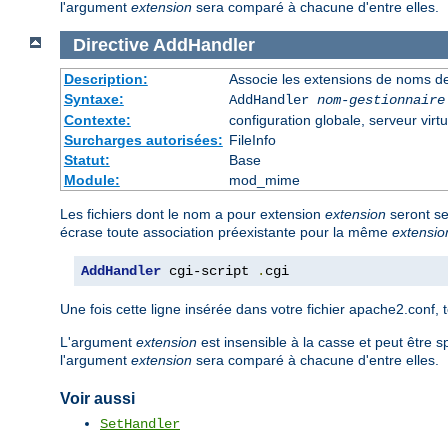
l'argument
extension
sera comparé à chacune d'entre elles.
Directive
AddHandler
Description:
Associe les extensions de noms de
Syntaxe:
AddHandler
nom-gestionnaire
Contexte:
configuration globale, serveur virtu
Surcharges autorisées:
FileInfo
Statut:
Base
Module:
mod_mime
Les fichiers dont le nom a pour extension
extension
seront se
écrase toute association préexistante pour la même
extensio
AddHandler
 cgi-script 
.
cgi
Une fois cette ligne insérée dans votre fichier apache2.conf, 
L'argument
extension
est insensible à la casse et peut être s
l'argument
extension
sera comparé à chacune d'entre elles.
Voir aussi
SetHandler