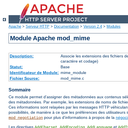
Apache
>
Serveur HTTP
>
Documentation
>
Version 2.4
>
Modules
Module Apache mod_mime
Description:
Associe les extensions des fichiers 
caractère et codage)
Statut:
Base
Identificateur de Module:
mime_module
Fichier Source:
mod_mime.c
Sommaire
Ce module permet d'assigner des métadonnées aux contenus séle
des métadonnées. Par exemple, les extensions de noms de fichiers
Ces informations sont relayées par les messages HTTP véhiculant c
possibilités, de manière à ce que les préférences des utilisateurs 
pour plus d'informations à propos de la
négoci
mod_negotiation
Les directives
,
,
et
AddCharset
AddEncoding
AddLanguage
AddT