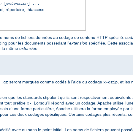
n
[
extension
] ...
el, répertoire, .htaccess
de noms de fichiers données au codage de contenu HTTP spécifié.
cod
ding pour les documents possédant l'
extension
spécifiée. Cette associa
our la même
extension
.
n
seront marqués comme codés à l'aide du codage
, et les
.gz
x-gzip
 bien que les standards stipulent qu'ils sont respectivement équivalents
t tout préfixe
. Lorsqu'il répond avec un codage, Apache utilise l'une
x-
 besoin d'une forme particulière, Apache utilisera la forme employée par l
pour ces deux codages spécifiques. Certains codages plus récents, 
pécifié avec ou sans le point initial. Les noms de fichiers peuvent poss