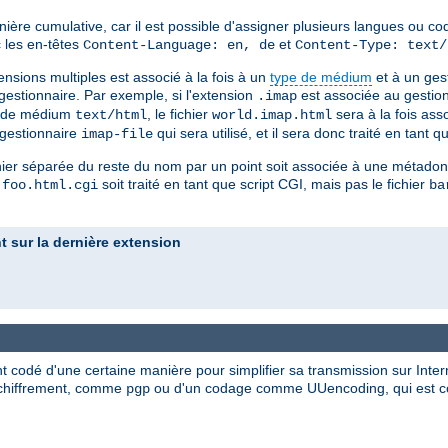
nière cumulative, car il est possible d'assigner plusieurs langues ou co
 les en-têtes
et
Content-Language: en, de
Content-Type: text/
ensions multiples est associé à la fois à un
type de médium
et à un ges
gestionnaire. Par exemple, si l'extension
est associée au gestio
.imap
e de médium
, le fichier
sera à la fois ass
text/html
world.imap.html
e gestionnaire
qui sera utilisé, et il sera donc traité en tant 
imap-file
hier séparée du reste du nom par un point soit associée à une métadonné
r
soit traité en tant que script CGI, mais pas le fichier
foo.html.cgi
ba
 sur la dernière extension
t codé d'une certaine manière pour simplifier sa transmission sur Inte
de chiffrement, comme
ou d'un codage comme UUencoding, qui est con
pgp