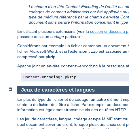
Le champ d'en-tête Content-Encoding de l'entité est uti
codages de contenu additionnels ont été appliqués au c
type de médium référencé par le champ d'en-tête Conte
document sans perdre l'information concernant le typ
En utilisant plusieurs extensions (voir la
section ci-dessus à p
possède aussi un
codage
particulier.
Considérons par exemple un fichier contenant un document Mic
fichier Microsoft Word, et si l'extension
est associée au c
.zip
compressé par pkzip.
Apache joint un en-tête
à la ressource af
Content-encoding
Content
-
encoding
:
 pkzip
Jeux de caractères et langues
En plus du type de fichier et du codage, un autre élément impo
contenu du fichier doit être affiché. Par exemple, un document
information est également transmise via des en-têtes HTTP.
Les jeu de caractères, langue, codage et type MIME sont tou
quel document servir au client, lorsque plusieurs choix sont 