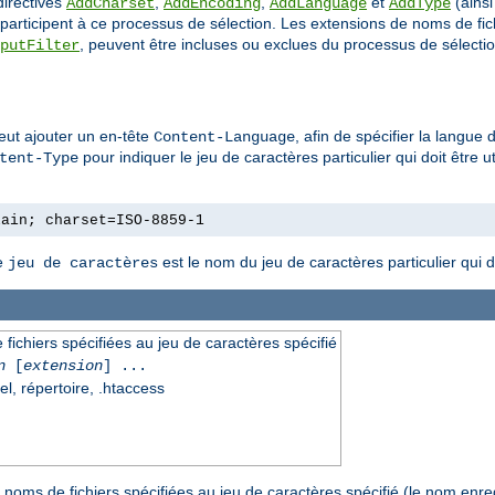
directives
,
,
et
(ainsi
AddCharset
AddEncoding
AddLanguage
AddType
 participent à ce processus de sélection. Les extensions de noms de fic
, peuvent être incluses ou exclues du processus de sélection 
putFilter
eut ajouter un en-tête
, afin de spécifier la langue 
Content-Language
pour indiquer le jeu de caractères particulier qui doit être u
tent-Type
lain; charset=ISO-8859-1
Le
est le nom du jeu de caractères particulier qui doi
jeu de caractères
fichiers spécifiées au jeu de caractères spécifié
n
[
extension
] ...
el, répertoire, .htaccess
noms de fichiers spécifiées au jeu de caractères spécifié (le nom enreg