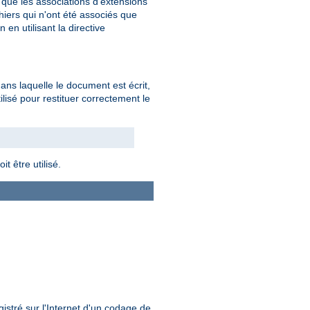
 que les associations d'extensions
hiers qui n'ont été associés que
en utilisant la directive
dans laquelle le document est écrit,
tilisé pour restituer correctement le
t être utilisé.
istré sur l'Internet d'un codage de