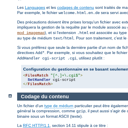
Les
Languages
et les
codages de contenu
sont traités de ma
Par exemple, le fichier
sera servi avec
welcome.html.en.de
Des précautions doivent être prises lorsqu'un fichier avec ext
impliquera la gestion de la requête par le module associé au 
), et si l'extension
est associée au typ
mod_imagemap
.html
au type de médium
. Pour son traitement, c'est l
text/html
Si vous préférez que seule la dernière partie d'un nom de fic
directives
. Par exemple, si vous souhaitez que le fichie
Add*
, utilisez plutôt :
AddHandler cgi-script .cgi
Configuration du gestionnaire en se basant seulement
<
FilesMatch
"[^.]+\.cgi$"
>
SetHandler
</
FilesMatch
>
Codage du contenu
Un fichier d'un
type de médium
particulier peut être égalemen
général la compression, comme
, il peut aussi s'agir 
gzip
binaire sous un format ASCII (texte).
La
RFC HTTP/1.1
, section 14.11 stipule à ce titre :