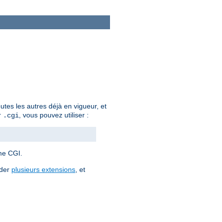
outes les autres déjà en vigueur, et
r
, vous pouvez utiliser :
.cgi
me CGI.
éder
plusieurs extensions
, et