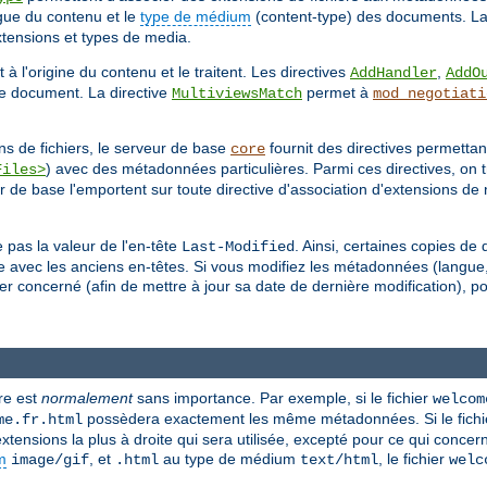
ngue du contenu et le
type de médium
(content-type) des documents. La
extensions et types de media.
 à l'origine du contenu et le traitent. Les directives
,
AddHandler
AddO
 le document. La directive
permet à
MultiviewsMatch
mod_negotiati
 de fichiers, le serveur de base
fournit des directives permettant
core
) avec des métadonnées particulières. Parmi ces directives, on
Files>
r de base l'emportent sur toute directive d'association d'extensions de 
 pas la valeur de l'en-tête
. Ainsi, certaines copies d
Last-Modified
e avec les anciens en-têtes. Si vous modifiez les métadonnées (langue
r concerné (afin de mettre à jour sa date de dernière modification), pou
re est
normalement
sans importance. Par exemple, si le fichier
welcom
possèdera exactement les même métadonnées. Si le fichie
me.fr.html
ensions la plus à droite qui sera utilisée, excepté pour ce qui concer
m
, et
au type de médium
, le fichier
image/gif
.html
text/html
welc