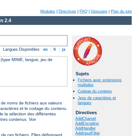
Modules
|
Directives
|
FAQ
|
Glossaire
|
Plan du site
n 2.4
Langues Disponibles:
en
|
fr
|
ja
u (type MIME, langue, jeu de
Sujets
Fichiers avec extensions
multiples
Codage du contenu
Jeux de caractères et
langues
de noms de fichiers aux valeurs
caractères et le codage du contenu.
Directives
 la sélection des différentes
AddCharset
utres contenus. Voir
AddEncoding
AddHandler
AddInputFilter
e ces fichiers. Elles définissent