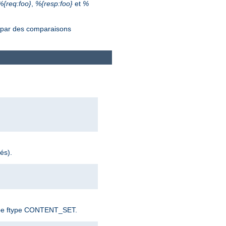
%{req:foo}
,
%{resp:foo}
et
%
s par des comparaisons
és).
e type ftype CONTENT_SET.