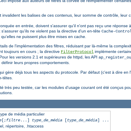
e. Ceci impose aux auteurs de filtres la corvée de réimplémenter certai
it invalident les balises de ces contenus, leur somme de contrôle, leur 
tronquée en entrée, doivent s'assurer qu'il n'ont pas reçu une réponse à
nt s'assurer qu'ils ne violent pas la directive d'un en-tête
Cache-Contro
 qu'elles ne puissent plus être mises en cache.
ils de l'implémentation des filtres, réduisant par là-même la complexi
t toujours en cours ; la directive
implémente certaine
FilterProtocol
our les versions 2.1 et supérieures de httpd, les API
ap_register_o
 définir leurs propres comportements.
 qui gère déjà tous les aspects du protocole. Par défaut (c'est à dire en 
-têtes.
été très peu testée, car les modules d'usage courant ont été conçus pou
autions.
 type de média particulier
e
[;
filtre
...]
type_de_média
[
type_de_média
] ...
el, répertoire, .htaccess