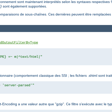
ironnement sont maintenant interprétés selon les syntaxes respectives
}
sont également supportées.
s comparaisons de sous-chaînes. Ces dernières peuvent être remplacée
dOutputFilterByType
YPE} =~ m|^text/html|"
naire (comportement classique des SSI ; les fichiers .shtml sont trait
= 'server-parsed'"
ept-Encoding a une valeur autre que "gzip". Ce filtre s'exécute avec l