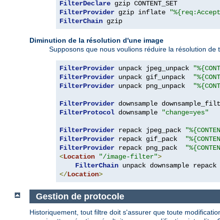
FilterDeclare
FilterProvider
 gzip inflate 
"%{req:Accep
FilterChain
 gzip
Diminution de la résolution d'une image
Supposons que nous voulions réduire la résolution de 
FilterProvider
 unpack jpeg_unpack 
"%{CON
FilterProvider
 unpack gif_unpack  
"%{CON
FilterProvider
 unpack png_unpack  
"%{CON
FilterProvider
 downsample downsample_fil
FilterProtocol
 downsample 
"change=yes"
FilterProvider
 repack jpeg_pack 
"%{CONTE
FilterProvider
 repack gif_pack  
"%{CONTE
FilterProvider
 repack png_pack  
"%{CONTE
<
Location
"/image-filter"
>
FilterChain
</
Location
>
Gestion de protocole
Historiquement, tout filtre doit s'assurer que toute modificat