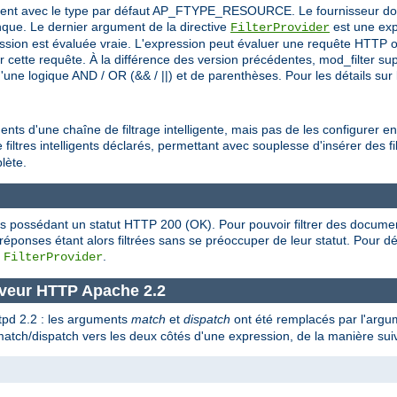
itement avec le type par défaut AP_FTYPE_RESOURCE. Le fournisseur doit 
ue. Le dernier argument de la directive
est une exp
FilterProvider
ession est évaluée vraie. L'expression peut évaluer une requête HTTP o
ar cette requête. À la différence des version précédentes, mod_filter s
ne logique AND / OR (&& / ||) et de parenthèses. Pour les détails sur l
nts d'une chaîne de filtrage intelligente, mais pas de les configurer en
filtres intelligents déclarés, permettant avec souplesse d'insérer des fil
lète.
es possédant un statut HTTP 200 (OK). Pour pouvoir filtrer des docume
s réponses étant alors filtrées sans se préoccuper de leur statut. Pour
e
.
FilterProvider
rveur HTTP Apache 2.2
ttpd 2.2 : les arguments
match
et
dispatch
ont été remplacés par l'arg
 match/dispatch vers les deux côtés d'une expression, de la manière sui