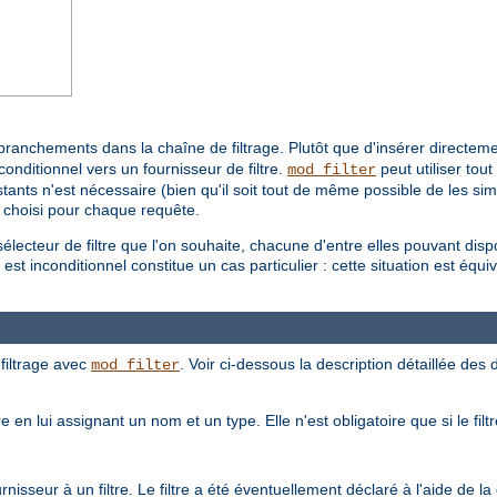
branchements dans la chaîne de filtrage. Plutôt que d'insérer directemen
conditionnel vers un fournisseur de filtre.
peut utiliser tou
mod_filter
ants n'est nécessaire (bien qu'il soit tout de même possible de les simpli
a choisi pour chaque requête.
électeur de filtre que l'on souhaite, chacune d'entre elles pouvant dis
st inconditionnel constitue un cas particulier : cette situation est équival
filtrage avec
. Voir ci-dessous la description détaillée des d
mod_filter
e en lui assignant un nom et un type. Elle n'est obligatoire que si le fil
isseur à un filtre. Le filtre a été éventuellement déclaré à l'aide de la