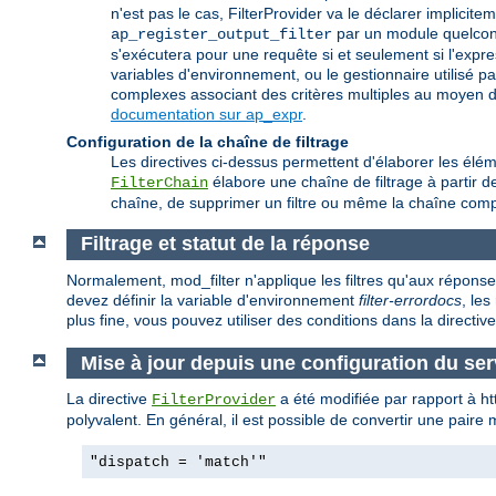
n'est pas le cas, FilterProvider va le déclarer implic
par un module quelconq
ap_register_output_filter
s'exécutera pour une requête si et seulement si l'expr
variables d'environnement, ou le gestionnaire utilisé p
complexes associant des critères multiples au moyen d'u
documentation sur ap_expr
.
Configuration de la chaîne de filtrage
Les directives ci-dessus permettent d'élaborer les éléme
élabore une chaîne de filtrage à partir de 
FilterChain
chaîne, de supprimer un filtre ou même la chaîne comp
Filtrage et statut de la réponse
Normalement, mod_filter n'applique les filtres qu'aux répons
devez définir la variable d'environnement
filter-errordocs
, le
plus fine, vous pouvez utiliser des conditions dans la directiv
Mise à jour depuis une configuration du se
La directive
a été modifiée par rapport à h
FilterProvider
polyvalent. En général, il est possible de convertir une paire
"dispatch = 'match'"