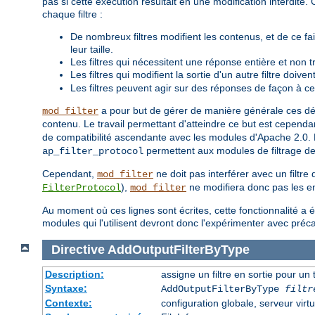
pas si cette exécution résultait en une modification interdit
chaque filtre :
De nombreux filtres modifient les contenus, et de ce fa
leur taille.
Les filtres qui nécessitent une réponse entière et non 
Les filtres qui modifient la sortie d'un autre filtre doive
Les filtres peuvent agir sur des réponses de façon à ce
a pour but de gérer de manière générale ces déta
mod_filter
contenu. Le travail permettant d'atteindre ce but est cependan
de compatibilité ascendante avec les modules d'Apache 2.0. P
permettent aux modules de filtrage de
ap_filter_protocol
Cependant,
ne doit pas interférer avec un filtre
mod_filter
),
ne modifiera donc pas les en
FilterProtocol
mod_filter
Au moment où ces lignes sont écrites, cette fonctionnalité a 
modules qui l'utilisent devront donc l'expérimenter avec préc
Directive
AddOutputFilterByType
Description:
assigne un filtre en sortie pour un
Syntaxe:
AddOutputFilterByType
filtr
Contexte:
configuration globale, serveur virtu