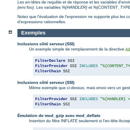
Les en-têtes de requête et de réponse et les variables d'env
{env:foo}
. Les variables
%{HANDLER}
et
%{CONTENT_TYPE
Notez que l'évaluation de l'expression ne supporte plus le
d'expressions rationnelles.
Exemples
Inclusions côté serveur (SSI)
Un exemple simple de remplacement de la directive
Ad
FilterDeclare
FilterProvider
 SSI 
INCLUDES
"%{CONTENT_T
FilterChain
 SSI
Inclusions côté serveur (SSI)
Même exemple que ci-dessus, mais envoi vers un gestion
FilterProvider
 SSI 
INCLUDES
"%{HANDLER} 
FilterChain
 SSI
Émulation de mod_gzip avec mod_deflate
Insertion du filtre INFLATE seulement si l'en-tête Acc