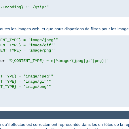
t-Encoding} !~ /gzip/"
toutes les images web, et que nous disposions de filtres pour les ima
TENT_TYPE} = 'image/jpeg'"
TENT_TYPE} = 'image/gif'"
TENT_TYPE} = 'image/png'"
ter 
"%{CONTENT_TYPE} = m|^image/(jpeg|gif|png)|"
NT_TYPE} = 'image/jpeg'"
NT_TYPE} = 'image/gif'"
NT_TYPE} = 'image/png'"
ion qu'il effectue est correctement représentée dans les en-têtes de la r