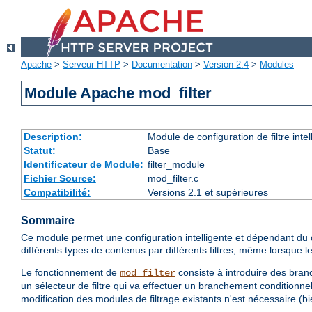
Apache
>
Serveur HTTP
>
Documentation
>
Version 2.4
>
Modules
Module Apache mod_filter
Description:
Module de configuration de filtre inte
Statut:
Base
Identificateur de Module:
filter_module
Fichier Source:
mod_filter.c
Compatibilité:
Versions 2.1 et supérieures
Sommaire
Ce module permet une configuration intelligente et dépendant du co
différents types de contenus par différents filtres, même lorsque
Le fonctionnement de
consiste à introduire des branc
mod_filter
un sélecteur de filtre qui va effectuer un branchement conditionnel
modification des modules de filtrage existants n'est nécessaire (bie