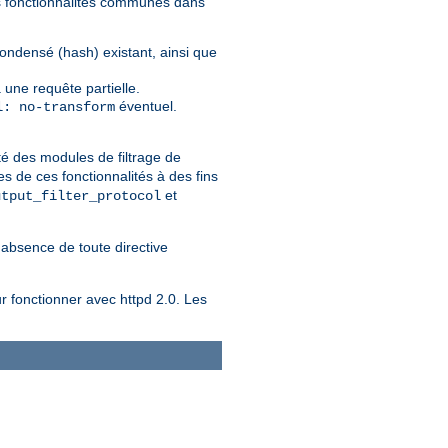
nes fonctionnalités communes dans
condensé (hash) existant, ainsi que
 une requête partielle.
éventuel.
l: no-transform
té des modules de filtrage de
s de ces fonctionnalités à des fins
et
utput_filter_protocol
l'absence de toute directive
r fonctionner avec httpd 2.0. Les