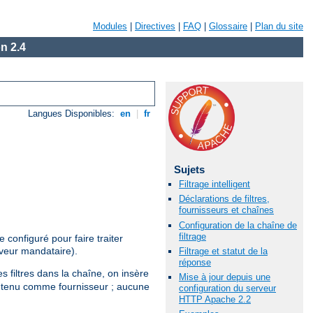
Modules
|
Directives
|
FAQ
|
Glossaire
|
Plan du site
n 2.4
Langues Disponibles:
en
|
fr
Sujets
Filtrage intelligent
Déclarations de filtres,
fournisseurs et chaînes
Configuration de la chaîne de
filtrage
configuré pour faire traiter
rveur mandataire).
Filtrage et statut de la
réponse
s filtres dans la chaîne, on insère
Mise à jour depuis une
 contenu comme fournisseur ; aucune
configuration du serveur
HTTP Apache 2.2