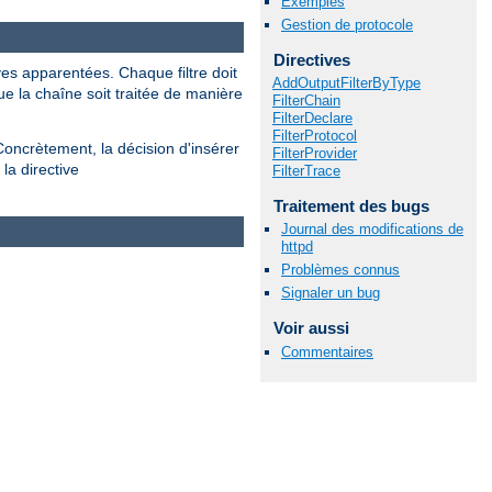
Exemples
Gestion de protocole
Directives
ves apparentées. Chaque filtre doit
AddOutputFilterByType
ue la chaîne soit traitée de manière
FilterChain
FilterDeclare
FilterProtocol
Concrètement, la décision d'insérer
FilterProvider
la directive
FilterTrace
Traitement des bugs
Journal des modifications de
httpd
Problèmes connus
Signaler un bug
Voir aussi
Commentaires