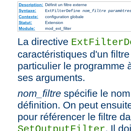
Description:
Définit un filtre externe
Syntaxe:
ExtFilterDefine
nom_filtre
paramètre
Contexte:
configuration globale
Statut:
Extension
Module:
mod_ext_filter
La directive
ExtFilterD
caractéristiques d'un filtr
particulier le programme 
ses arguments.
nom_filtre
spécifie le nom 
définition. On peut ensuit
pour référencer le filtre d
. Il d
SetOutputFilter