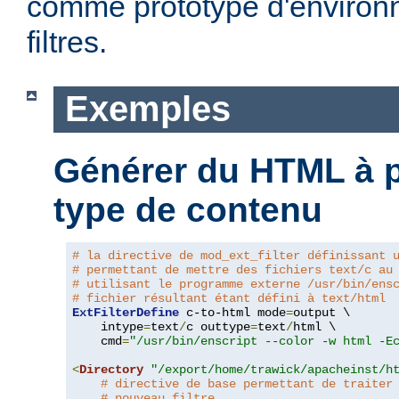
comme prototype d'environ
filtres.
Exemples
Générer du HTML à pa
type de contenu
# la directive de mod_ext_filter définissant 
# permettant de mettre des fichiers text/c au
# utilisant le programme externe /usr/bin/ens
# fichier résultant étant défini à text/html
ExtFilterDefine
 c-to-html mode
=
output \

    intype
=
text
/
c outtype
=
text
/
html \

    cmd
=
"/usr/bin/enscript --color -w html -E
<
Directory
"/export/home/trawick/apacheinst/h
# directive de base permettant de traiter
# nouveau filtre