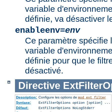
variable d'environnement
définie, va désactiver le 
enableenv=
env
Ce paramètre spécifie 
variable d'environnemen
définie pour que le filtr
désactivé.
Directive
ExtFilterO
Description:
Configure les options de
mod_ext_filter
Syntaxe:
ExtFilterOptions
option
[
option
] ...
Défaut:
ExtFilterOptions NoLogStderr