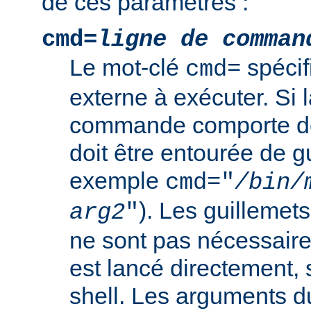
de ces paramètres :
cmd=
ligne de comman
Le mot-clé
spéci
cmd=
externe à exécuter. Si l
commande comporte de
doit être entourée de g
exemple
cmd="
/bin/
). Les guillemets
arg2
"
ne sont pas nécessair
est lancé directement, 
shell. Les arguments 