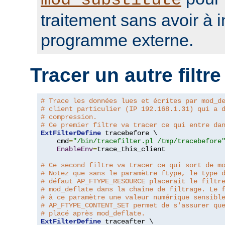
mod_substitute
traitement sans avoir à 
programme externe.
Tracer un autre filtre
# Trace les données lues et écrites par mod_d
# client particulier (IP 192.168.1.31) qui a 
# compression.
# Ce premier filtre va tracer ce qui entre da
ExtFilterDefine
 tracebefore \

    cmd
=
"/bin/tracefilter.pl /tmp/tracebefore
EnableEnv
=
trace_this_client

# Ce second filtre va tracer ce qui sort de m
# Notez que sans le paramètre ftype, le type 
# défaut AP_FTYPE_RESOURCE placerait le filtr
# mod_deflate dans la chaîne de filtrage. Le 
# à ce paramètre une valeur numérique sensibl
# AP_FTYPE_CONTENT_SET permet de s'assurer qu
# placé après mod_deflate.
ExtFilterDefine
 traceafter \
