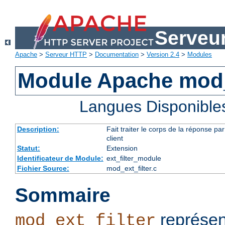
Serveu
Apache
>
Serveur HTTP
>
Documentation
>
Version 2.4
>
Modules
Module Apache mod_e
Langues Disponible
Description:
Fait traiter le corps de la réponse 
client
Statut:
Extension
Identificateur de Module:
ext_filter_module
Fichier Source:
mod_ext_filter.c
Sommaire
représen
mod_ext_filter