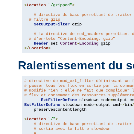
<
Location
"/gzipped"
>
# directive de base permettant de traiter
# filtre gzip
SetOutputFilter
 gzip

# la directive de mod_headers permettant 
# d'en-tête "Content-Encoding: gzip"
Header
 set 
Content
-
Encoding
</
Location
>
Ralentissement du s
# directive de mod_ext_filter définissant un 
# passer tous les flux en sortie par la comma
# modifie rien ; elle ne fait que compliquer 
# flux et consommer des ressources supplément
ExtFilterDefine
 slowdown mode
=
output c
ExtFilterDefine
 slowdown mode
=
output cmd
=/
bin
    preservescontentlength

<
Location
"/"
>
# directive de base permettant de traiter
# sortie avec le filtre slowdown
#