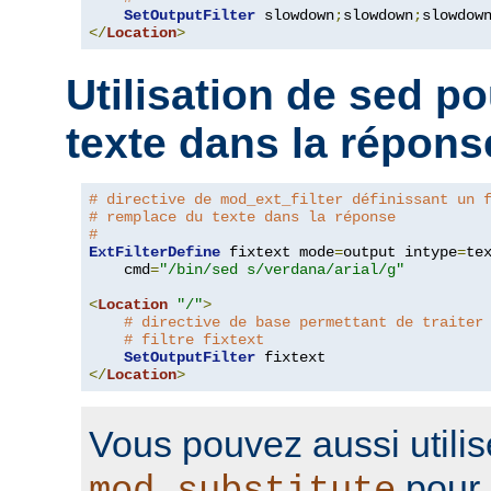
SetOutputFilter
 slowdown
;
slowdown
;
</
Location
>
Utilisation de sed p
texte dans la répons
# directive de mod_ext_filter définissant un 
# remplace du texte dans la réponse
#
ExtFilterDefine
 fixtext mode
=
output intype
=
te
    cmd
=
"/bin/sed s/verdana/arial/g"
<
Location
"/"
>
# directive de base permettant de traiter
# filtre fixtext
SetOutputFilter
</
Location
>
Vous pouvez aussi utilis
pour 