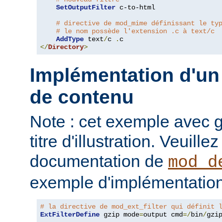
SetOutputFilter
 c-to-html

# directive de mod_mime définissant le ty
# le nom possède l'extension .c à text/c
AddType
 text
/
c 
.
</
Directory
>
Implémentation d'un 
de contenu
Note : cet exemple avec gz
titre d'illustration. Veuille
documentation de
mod_d
exemple d'implémentation
# la directive de mod_ext_filter qui définit 
ExtFilterDefine
 gzip mode
=
output cmd
=/
bin
/
gzip