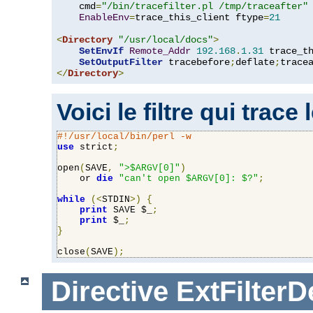
    cmd
=
"/bin/tracefilter.pl /tmp/traceafter"
 
EnableEnv
=
trace_this_client ftype
=
21
<
Directory
"/usr/local/docs"
>
SetEnvIf
Remote_Addr
192.168
.
1.31
 trace_th
SetOutputFilter
 tracebefore
;
deflate
;
</
Directory
>
Voici le filtre qui trace
#!/usr/local/bin/perl -w
use
 strict
;
open
(
SAVE
,
">$ARGV[0]"
)
    or 
die
"can't open $ARGV[0]: $?"
;
while
(<
STDIN
>)
{
print
 SAVE $_
;
print
 $_
;
}
close
(
SAVE
);
Directive
ExtFilterD