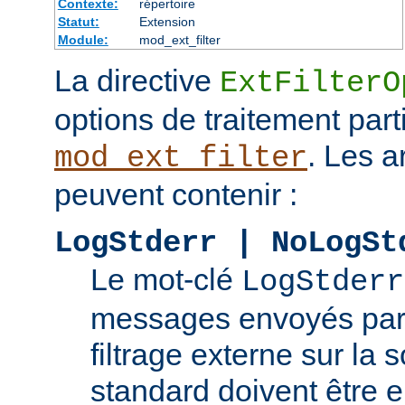
Contexte:
répertoire
Statut:
Extension
Module:
mod_ext_filter
La directive
ExtFilterO
options de traitement part
. Les 
mod_ext_filter
peuvent contenir :
LogStderr | NoLogSt
Le mot-clé
LogStderr
messages envoyés par
filtrage externe sur la s
standard doivent être e