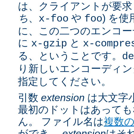
は、クライアントが要求し
ち
、
や
) を
x-foo
foo
に、この二つのエンコー
に
と
x-gzip
x-compre
る、ということです。
de
り新しいエンコーディン
指定してください。
引数
extension
は大文字
最初のドットはあっても
ん。 ファイル名は
複数
ができ、
extension
はそ