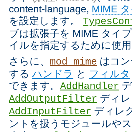
content-language,
MIME 
を設定します。
TypesCon
ブは拡張子を MIME タ
イルを指定するために使用
さらに、
はコン
mod_mime
する
ハンドラ
と
フィルタ
できます。
デ
AddHandler
ディレ
AddOutputFilter
ディレク
AddInputFilter
ントを扱うモジュールやス