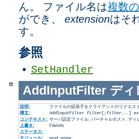
ん。 ファイル名は
複数
ができ、
extension
はそ
す。
参照
SetHandler
AddInputFilter
ディ
説明:
ファイルの拡張子をクライアントのリクエスト
構文:
AddInputFilter
filter
[;
filter
...]
ex
コンテキスト:
サーバ設定ファイル, バーチャルホスト, ディレクトリ
上書き:
FileInfo
ステータス:
モジュール:
mod_mime