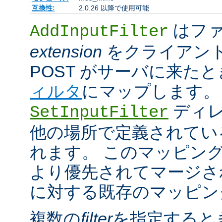
互換性:
2.0.26 以降で使用可能
はファ
AddInputFilter
extension
をクライアン
POST がサーバに来た
ィルタ
にマップします。
ディレ
SetInputFilter
他の場所で定義されてい
れます。 このマッピン
より優先されてマージさ
に対する既存のマッピン
複数の
filter
を指定すると