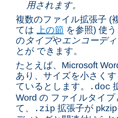
用されます。
複数のファイル拡張子 (
ては
上の節
を参照) 使
の
タイプ
や
エンコーディ
とが できます。
たとえば、Microsoft 
あり、サイズを小さくするた
ているとします。
拡
.doc
Word の ファイルタ
て、
拡張子が pkz
.zip