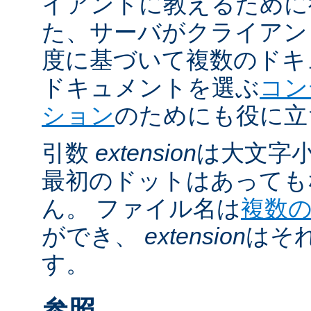
イアントに教えるために
た、サーバがクライアントの 
度に基づいて複数のドキ
ドキュメントを選ぶ
コン
ション
のためにも役に立
引数
extension
は大文字
最初のドットはあっても
ん。 ファイル名は
複数
ができ、
extension
はそ
す。
参照