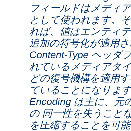
フィールドはメディア
として使われます。そ
れば、値はエンティテ
追加の符号化が適用さ
Content-Type ヘ
れているメディアタ
どの復号機構を適用す
ていることになります。C
Encoding は主に
の 同一性を失うこと
を圧縮することを可能