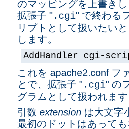
のマッピングを上書きし
拡張子 "
" で終わる
.cgi
リプトとして扱いたいと
します。
AddHandler cgi-scri
これを apache2.con
とで、拡張子 "
" の
.cgi
グラムとして扱われます
引数
extension
は大文字
最初のドットはあっても