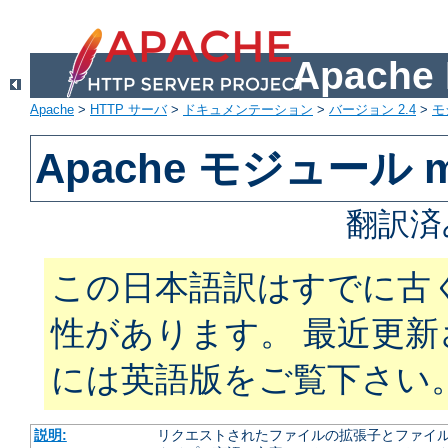
Apach
Apache
>
HTTP サーバ
>
ドキュメンテーション
>
バージョン 2.4
>
モ
Apache モジュール m
翻訳済
この日本語訳はすでに古
性があります。 最近更
には英語版をご覧下さい
説明:
リクエストされたファイルの拡張子とファイルの振