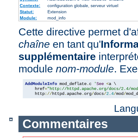
Contexte:
configuration globale, serveur virtuel
Statut:
Extension
Module:
mod_info
Cette directive permet d'a
chaîne
en tant qu'
Informa
supplémentaire
interpré
module
nom-module
. Exe
AddModuleInfo
 mod_deflate
.
c 
'
See
<
a \

    href
=
"http://httpd.apache.org/docs/2.4/mo
    http
://
httpd
.
apache
.
org
/
docs
/
2.4
/
mod
/
mod_
Lang
Commentaires