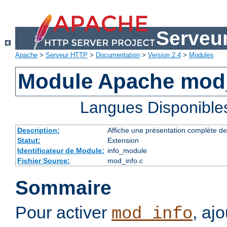
Serveu
Apache
>
Serveur HTTP
>
Documentation
>
Version 2.4
>
Modules
Module Apache mod
Langues Disponible
Description:
Affiche une présentation complète de
Statut:
Extension
Identificateur de Module:
info_module
Fichier Source:
mod_info.c
Sommaire
Pour activer
, aj
mod_info