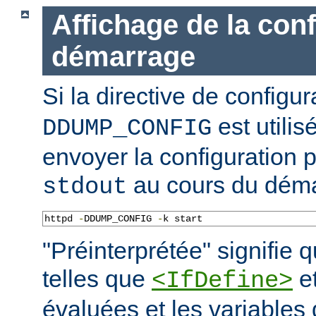
Affichage de la con
démarrage
Si la directive de configu
est utilis
DDUMP_CONFIG
envoyer la configuration p
au cours du déma
stdout
httpd 
-
DDUMP_CONFIG 
-
k start
"Préinterprétée" signifie q
telles que
e
<IfDefine>
évaluées et les variables