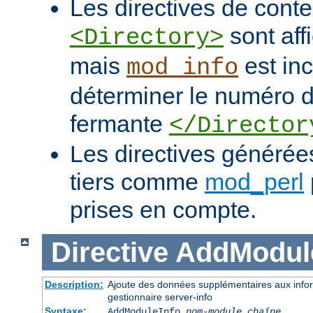
Les directives de con
sont af
<Directory>
mais
est in
mod_info
déterminer le numéro de
fermante
</Director
Les directives généré
tiers comme
mod_perl
prises en compte.
Directive
AddModul
Description:
Ajoute des données supplémentaires aux infor
gestionnaire server-info
Syntaxe:
AddModuleInfo
nom-module
chaîne