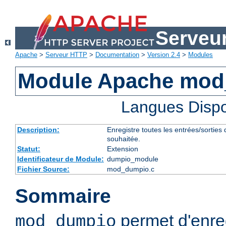
Serveu
Apache
>
Serveur HTTP
>
Documentation
>
Version 2.4
>
Modules
Module Apache mo
Langues Dispo
Description:
Enregistre toutes les entrées/sorties
souhaitée.
Statut:
Extension
Identificateur de Module:
dumpio_module
Fichier Source:
mod_dumpio.c
Sommaire
permet d'enreg
mod_dumpio