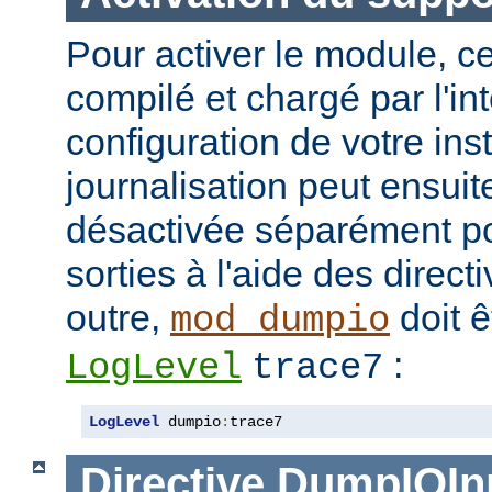
Pour activer le module, ce
compilé et chargé par l'in
configuration de votre in
journalisation peut ensuit
désactivée séparément po
sorties à l'aide des direc
outre,
doit ê
mod_dumpio
:
LogLevel
trace7
LogLevel
 dumpio
:
trace7
Directive
DumpIOIn