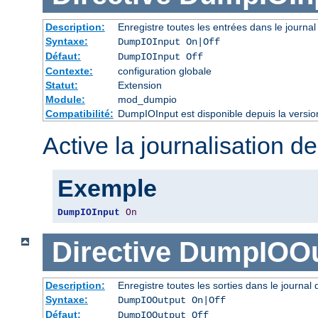
Description:
Enregistre toutes les entrées dans le journal
Syntaxe:
DumpIOInput On|Off
Défaut:
DumpIOInput Off
Contexte:
configuration globale
Statut:
Extension
Module:
mod_dumpio
Compatibilité:
DumpIOInput est disponible depuis la versio
Active la journalisation de
Exemple
DumpIOInput
On
Directive
DumpIOOu
Description:
Enregistre toutes les sorties dans le journal
Syntaxe:
DumpIOOutput On|Off
Défaut:
DumpIOOutput Off