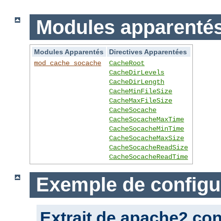
Modules apparentés 
Modules Apparentés
Directives Apparentées
mod_cache_socache
CacheRoot
CacheDirLevels
CacheDirLength
CacheMinFileSize
CacheMaxFileSize
CacheSocache
CacheSocacheMaxTime
CacheSocacheMinTime
CacheSocacheMaxSize
CacheSocacheReadSize
CacheSocacheReadTime
Exemple de configu
Extrait de apache2.con