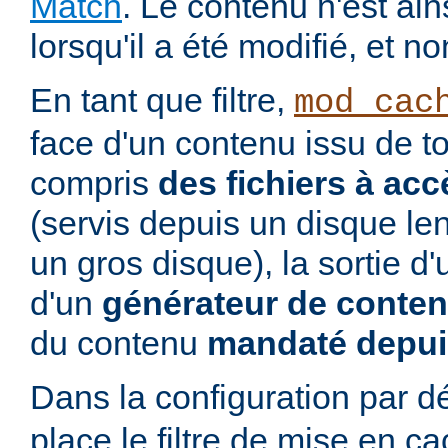
Match
. Le contenu n'est ai
lorsqu'il a été modifié, et no
En tant que filtre,
mod_cac
face d'un contenu issu de to
compris
des fichiers à acc
(servis depuis un disque le
un gros disque), la sortie d
d'un
générateur de conte
du contenu
mandaté depui
Dans la configuration par d
place le filtre de mise en c