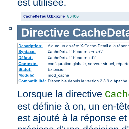
est utilisée.
CacheDefaultExpire
86400
Directive
CacheDeta
Description:
Ajoute un en-tête X-Cache-Detail à la répon
Syntaxe:
CacheDetailHeader
on|off
Défaut:
CacheDetailHeader off
Contexte:
configuration globale, serveur virtuel, répert
Statut:
Extension
Module:
mod_cache
Compatibilité:
Disponible depuis la version 2.3.9 d'Apache
Lorsque la directive
Cach
est définie à on, un en-tê
est ajouté à la réponse et