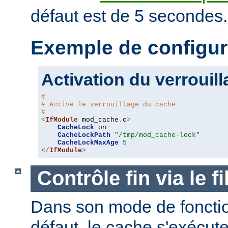
défaut est de 5 secondes.
Exemple de configur
Activation du verrouil
#
# Active le verrouillage du cache
#
<
IfModule
 mod_cache
.
c
>
CacheLock
 on

CacheLockPath
"/tmp/mod_cache-lock"
CacheLockMaxAge
5
</
IfModule
>
Contrôle fin via le 
Dans son mode de foncti
défaut, le cache s'exécut