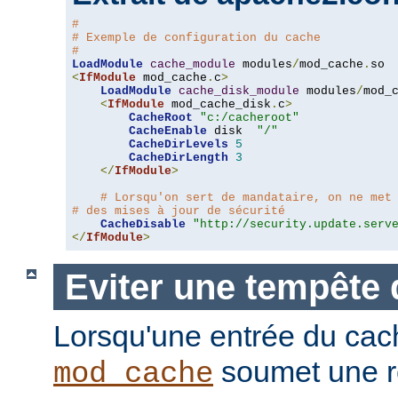
#
# Exemple de configuration du cache
#
LoadModule
cache_module
 modules
/
mod_cache
.
<
IfModule
 mod_cache
.
c
>
LoadModule
cache_disk_module
 modules
/
mod_
<
IfModule
 mod_cache_disk
.
c
>
CacheRoot
"c:/cacheroot"
CacheEnable
 disk  
"/"
CacheDirLevels
5
CacheDirLength
3
</
IfModule
>
# Lorsqu'on sert de mandataire, on ne met
# des mises à jour de sécurité
CacheDisable
"http://security.update.serv
</
IfModule
>
Eviter une tempête 
Lorsqu'une entrée du cac
soumet une r
mod_cache