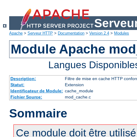
Serveu
Apache
>
Serveur HTTP
>
Documentation
>
Version 2.4
>
Modules
Module Apache mod
Langues Disponible
Description:
Filtre de mise en cache HTTP confo
Statut:
Extension
Identificateur de Module:
cache_module
Fichier Source:
mod_cache.c
Sommaire
Ce module doit être utilis