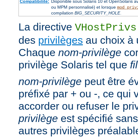
Compatibilité:
Disponible sous Solaris 10 et OpenSolaris 
ou MPM personnalisé) et lorsque
mod_priv
compilation
BIG_SECURITY_HOLE
.
La directive
VHostPrivs
des
privilèges
au choix à u
Chaque
nom-privilège
cor
privilège Solaris tel que
f
nom-privilège
peut être é
préfixé par + ou -, ce qui
accorder ou refuser le pri
privilège
est spécifié sans 
autres privilèges préalab