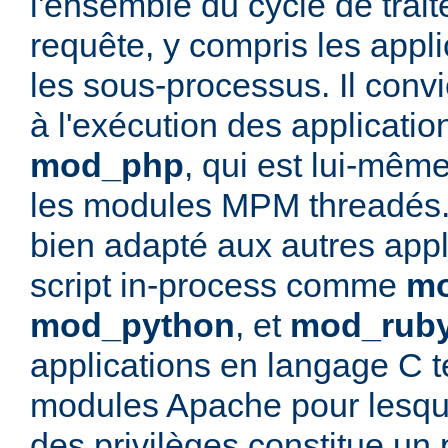
l'ensemble du cycle de trai
requête, y compris les appli
les sous-processus. Il convi
à l'exécution des applicati
mod_php
, qui est lui-mêm
les modules MPM threadés. 
bien adapté aux autres appl
script in-process comme
mo
mod_python
, et
mod_rub
applications en langage C t
modules Apache pour lesque
des privilèges constitue un