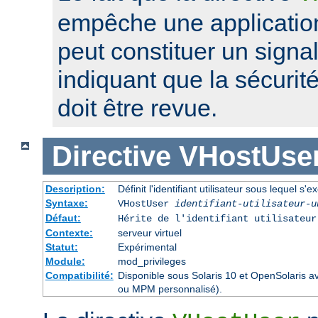
empêche une application
peut constituer un signa
indiquant que la sécurité
doit être revue.
Directive
VHostUse
Description:
Définit l'identifiant utilisateur sous lequel s'
Syntaxe:
VHostUser
identifiant-utilisateur-u
Défaut:
Hérite de l'identifiant utilisateu
Contexte:
serveur virtuel
Statut:
Expérimental
Module:
mod_privileges
Compatibilité:
Disponible sous Solaris 10 et OpenSolaris 
ou MPM personnalisé).