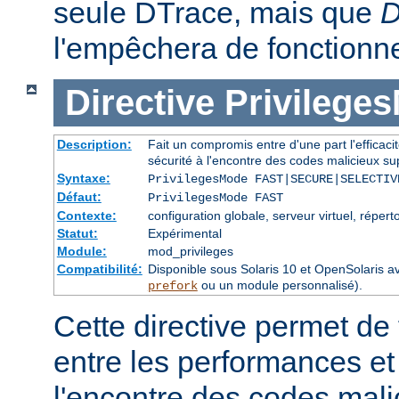
seule DTrace, mais que
D
l'empêchera de fonctionne
Directive
Privilege
Description:
Fait un compromis entre d'une part l'efficacité
sécurité à l'encontre des codes malicieux sup
Syntaxe:
PrivilegesMode FAST|SECURE|SELECTIV
Défaut:
PrivilegesMode FAST
Contexte:
configuration globale, serveur virtuel, réperto
Statut:
Expérimental
Module:
mod_privileges
Compatibilité:
Disponible sous Solaris 10 et OpenSolari
ou un module personnalisé).
prefork
Cette directive permet de
entre les performances et 
l'encontre des codes mali