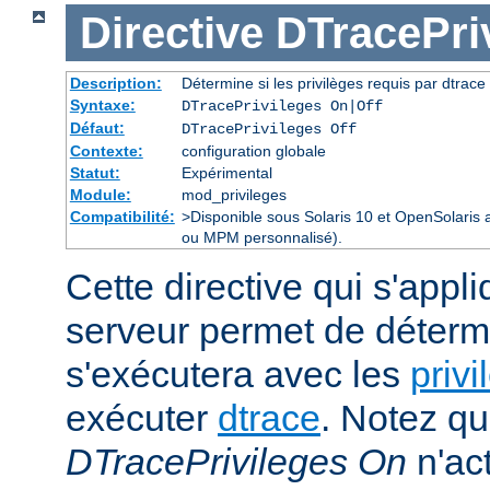
Directive
DTracePri
Description:
Détermine si les privilèges requis par dtrace 
Syntaxe:
DTracePrivileges On|Off
Défaut:
DTracePrivileges Off
Contexte:
configuration globale
Statut:
Expérimental
Module:
mod_privileges
Compatibilité:
>Disponible sous Solaris 10 et OpenSolaris
ou MPM personnalisé).
Cette directive qui s'appl
serveur permet de déterm
s'exécutera avec les
privi
exécuter
dtrace
. Notez qu
DTracePrivileges On
n'act