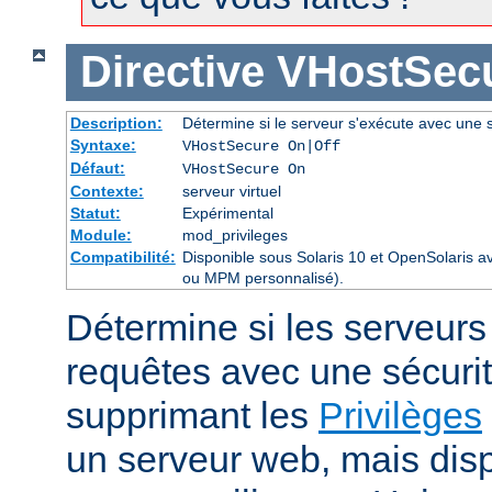
Directive
VHostSec
Description:
Détermine si le serveur s'exécute avec une s
Syntaxe:
VHostSecure On|Off
Défaut:
VHostSecure On
Contexte:
serveur virtuel
Statut:
Expérimental
Module:
mod_privileges
Compatibilité:
Disponible sous Solaris 10 et OpenSolaris 
ou MPM personnalisé).
Détermine si les serveurs v
requêtes avec une sécuri
supprimant les
Privilèges
un serveur web, mais disp