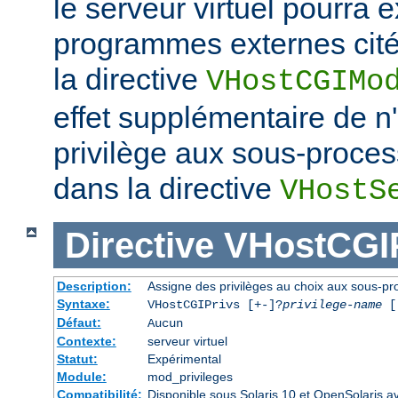
le serveur virtuel pourra e
programmes externes cités
la directive
VHostCGIMo
effet supplémentaire de 
privilège aux sous-proce
dans la directive
VHostS
Directive
VHostCGI
Description:
Assigne des privilèges au choix aux sous-pro
Syntaxe:
VHostCGIPrivs [+-]?
privilege-name
[[
Défaut:
Aucun
Contexte:
serveur virtuel
Statut:
Expérimental
Module:
mod_privileges
Compatibilité:
Disponible sous Solaris 10 et OpenSolaris 