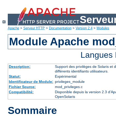
Serveu
Apache
>
Serveur HTTP
>
Documentation
>
Version 2.4
>
Modules
Module Apache mod_
Langues 
Description:
Support des privilèges de Solaris et d
différents identifiants utilisateurs.
Statut:
Expérimental
Identificateur de Module:
privileges_module
Fichier Source:
mod_privileges.c
Compatibilité:
Disponible depuis la version 2.3 d'Ap
OpenSolaris
Sommaire