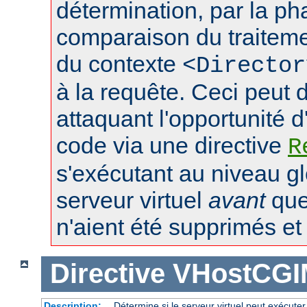
détermination, par la p
comparaison du traiteme
du contexte
<Director
à la requête. Ceci peut 
attaquant l'opportunité d
code via une directive
R
s'exécutant au niveau gl
serveur virtuel
avant
que 
n'aient été supprimés et l
Directive
VHostCGI
Description:
Détermine si le serveur virtuel peut exécuter